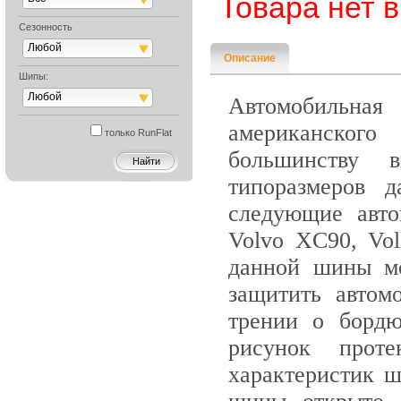
Товара нет 
Сезонность
Любой
Описание
Шипы:
Любой
Автомобильна
американского
только RunFlat
большинству 
типоразмеров 
следующие авто
Volvo XC90, Vo
данной шины мо
защитить автом
трении о борд
рисунок проте
характеристик ш