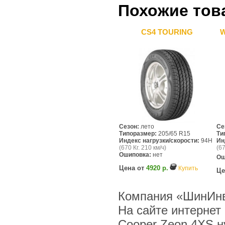
Похожие тов
CS4 TOURING
W
Сезон:
лето
Се
Типоразмер:
205/65 R15
Ти
Индекс нагрузки/скорости:
94H
Ин
(670 Кг. 210 км/ч)
(67
Ошиповка:
нет
Ош
Цена от
4920 р.
Купить
Це
Компания «ШинИнв
На сайте интернет
Cooper Zeon 4XS н