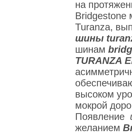
на протяжен
Bridgestone
Turanza, вы
шины turan
шинам
brid
TURANZA E
асимметричн
обеспечиваю
высоком уро
мокрой доро
Появление
желанием
B