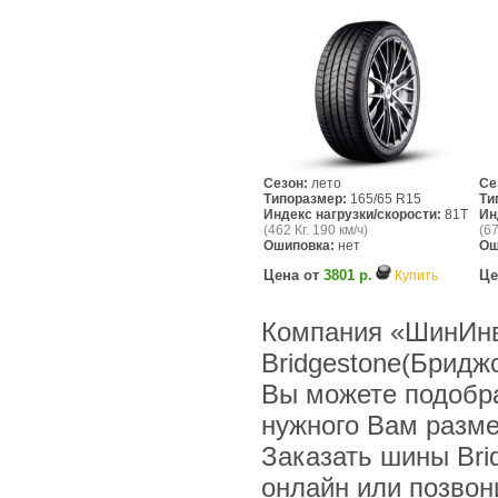
Сезон:
лето
Се
Типоразмер:
165/65 R15
Ти
Индекс нагрузки/скорости:
81T
Ин
(462 Кг. 190 км/ч)
(67
Ошиповка:
нет
Ош
Цена от
3801 р.
Це
Купить
Компания «ШинИнв
Bridgestone(Бридж
Вы можете подобра
нужного Вам разме
Заказать шины Bri
онлайн или позвони