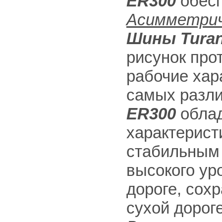
ER300
обесп
Асимметрич
Шины Turan
рисунок про
рабочие хар
самых разл
ER300
облад
характерист
стабильным 
высокого ур
дороге, сох
сухой дороге