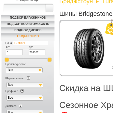
Бриджстоун
Tur
по марке товара
Шины Bridgestone
ПОДБОР БАГАЖНИКОВ
ПОДБОР ПО АВТОМОБИЛЮ
ПОДБОР ДИСКОВ
ПОДБОР ШИН
Цена:
От:
До:
Производитель:
Все
Ширина шины:
Все
Скидка на
Профиль:
Все
Сезонное Хр
Диаметр
Все