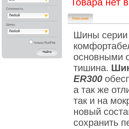
Товара нет 
Сезонность
Любой
Описание
Шипы:
Любой
Шины серии
комфортабел
только RunFlat
основными о
тишина.
Ши
ER300
обесп
а так же от
так и на мо
новый соста
сохранить п