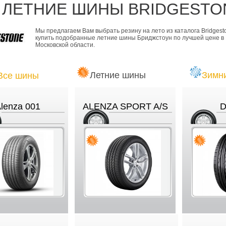
ЛЕТНИЕ ШИНЫ BRIDGESTO
Мы предлагаем Вам выбрать резину на лето из каталога Bridgest
купить подобранные летние шины Бриджстоун по лучшей цене в 
Московской области.
Летние шины
Зимн
Все шины
lenza 001
ALENZA SPORT A/S