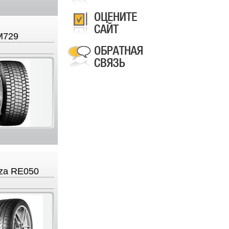
M729
za RE050