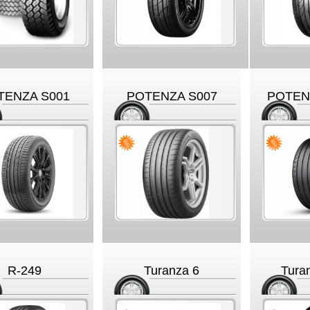
TENZA S001
POTENZA S007
POTEN
R-249
Turanza 6
Tura