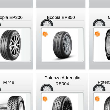
opia EP300
Ecopia EP850
Potenza Adrenalin
M748
Poten
RE004