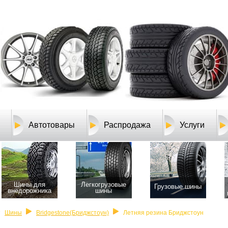
Автотовары
Распродажа
Услуги
Шины для
Легкогрузовые
Грузовые шины
внедорожника
шины
Шины
Bridgestone(Бриджстоун)
Летняя резина Бриджстоун