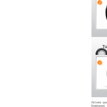
Tu
Летние шин
Компания