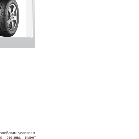
опейским условиям.
во резины, имеет