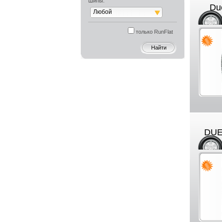
Шипы:
Du
Любой
только RunFlat
DUE