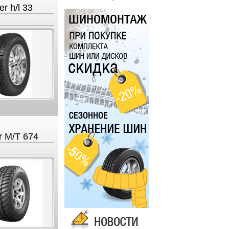
er h/l 33
r M/T 674