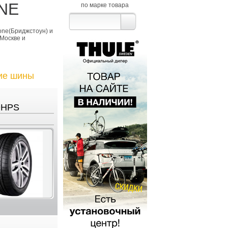
NE
по марке товара
one(Бриджстоун) и
Москве и
ие шины
DHPS