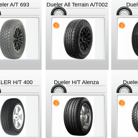
eler A/T 693
Dueler All Terrain A/T002
Duel
LER H/T 400
Dueler H/T Alenza
Duele