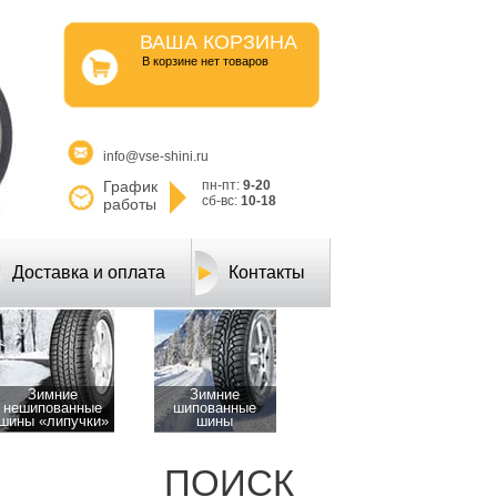
ВАША КОРЗИНА
B корзине нет товаров
info@vse-shini.ru
График
пн-пт:
9-20
сб-вс:
10-18
работы
Доставка и оплата
Контакты
Зимние
Зимние
нешипованные
шипованные
шины «липучки»
шины
ПОИСК