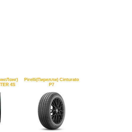
нгЛонг)
Pirelli(Пирелли) Cinturato
TER 4S
P7