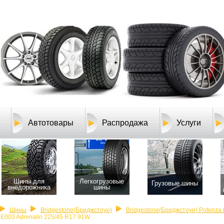
Автотовары
Распродажа
Услуги
Шины для
Легкогрузовые
Грузовые шины
внедорожника
шины
Шины
Bridgestone(Бриджстоун)
Bridgestone(Бриджстоун) Potenza 
E003 Adrenalin 225/45 R17 91W