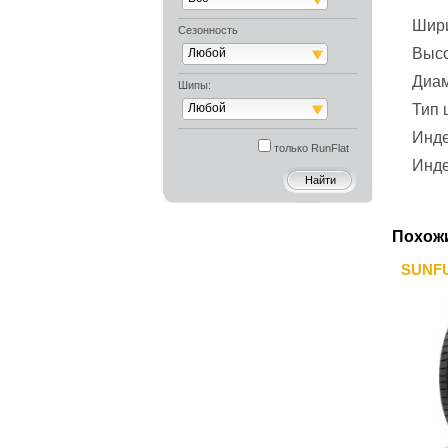
Шир
Сезонность
Выс
Любой
Диа
Шипы:
Любой
Тип
Инде
только RunFlat
Инде
Похож
SUNFU