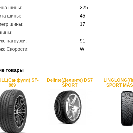
ина шины:
225
ота шины:
45
метр шины:
17
 шины:
кс нагрузки:
91
кс Скорости:
W
ие товары
LL(Санфулл) SF-
Delinte(Делинте) DS7
LINGLONG(Ли
889
SPORT
SPORT MAS