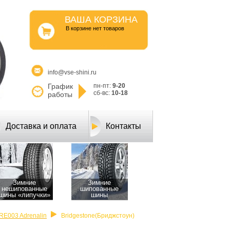
ВАША КОРЗИНА
B корзине нет товаров
info@vse-shini.ru
График
пн-пт:
9-20
сб-вс:
10-18
работы
Доставка и оплата
Контакты
Зимние
Зимние
нешипованные
шипованные
шины «липучки»
шины
RE003 Adrenalin
Bridgestone(Бриджстоун)