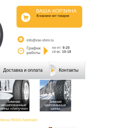
ВАША КОРЗИНА
B корзине нет товаров
info@vse-shini.ru
График
пн-пт:
9-20
сб-вс:
10-18
работы
Доставка и оплата
Контакты
Зимние
Зимние
нешипованные
шипованные
шины «липучки»
шины
otenza RE003 Adrenalin