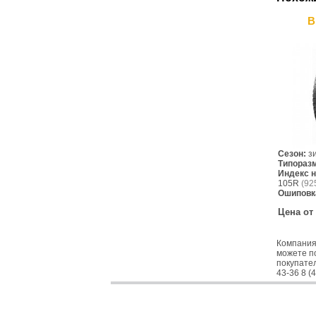
B
Сезон:
з
Типораз
Индекс н
105R
(925
Ошиповк
Цена от
Компания
можете п
покупател
43-36 8 (