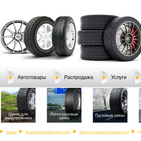
Автотовары
Распродажа
Услуги
Шины для
Легкогрузовые
Грузовые шины
внедорожника
шины
Шины
Bridgestone(Бриджстоун)
Летняя резина Бриджстоун
P