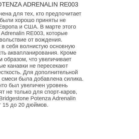
TENZA ADRENALIN RE003
чена для тех, кто предпочитает
 были хорошо приняты не
 Европа и США. В марте этого
 Adrenalin RE003, которые
вольствие от вождения.
 в себя волнистую основную
сть аквапланирования. Кроме
м образом, что увеличивает
ые канавки не пересекают
сткость. Для дополнительной
й смеси была добавлена силика.
 что был увеличен уровень
т не только для спорт-каров,
ridgestone Potenza Adrenalin
т 15 до 20 дюймов.