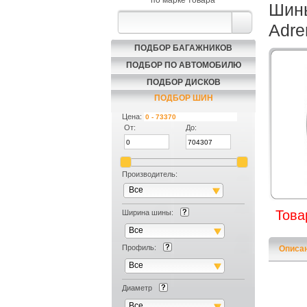
по марке товара
Шины
Adre
ПОДБОР БАГАЖНИКОВ
ПОДБОР ПО АВТОМОБИЛЮ
ПОДБОР ДИСКОВ
ПОДБОР ШИН
Цена:
От:
До:
Производитель:
Все
Това
Ширина шины:
Все
Профиль:
Описа
Все
Диаметр
Все