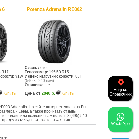
 6
Potenza Adrenalin RE002
Сезон:
лето
5 R17
Типоразмер:
195/60 R15
корости:
91W
Индекс нагрузки/скорости:
88H
(560 Кг. 210 км/ч)
Ошиповка:
нет
Яндекс
Цена от
2840 р.
Купить
Купить
Справочник
003 Adrenalin. На сайте интернет магазина Вы
размера и цены, а также прочитать отзывы
е онлайн или позвонив нам по тел.: 8 (495) 540-
в пределах МКАД при заказе от 4-х шин.
WhatsApp
ные