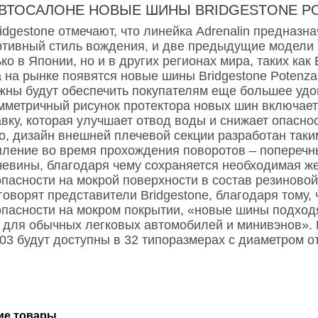
ВТОСАЛОНЕ НОВЫЕ ШИНЫ BRIDGESTONE PO
idgestone отмечают, что линейка Adrenalin предназна
ртивный стиль вождения, и две предыдущие модели
ко в Японии, но и в других регионах мира, таких как
 на рынке появятся новые шины Bridgestone Potenza
жны будут обеспечить покупателям еще большее удо
мметричный рисунок протектора новых шин включает
авку, которая улучшает отвод воды и снижает опасно
го, дизайн внешней плечевой секции разработан таки
пление во время прохождения поворотов – поперечн
чевины, благодаря чему сохраняется необходимая же
опасности на мокрой поверхности в состав резиново
говорят представители Bridgestone, благодаря тому,
опасности на мокром покрытии, «новые шины подходя
 для обычных легковых автомобилей и минивэнов». B
03 будут доступны в 32 типоразмерах с диаметром о
ие товары