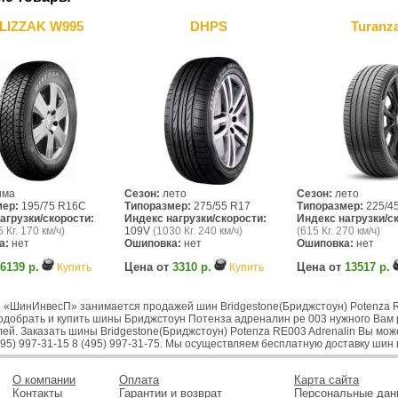
LIZZAK W995
DHPS
Turanza
има
Сезон:
лето
Сезон:
лето
мер:
195/75 R16C
Типоразмер:
275/55 R17
Типоразмер:
225/4
агрузки/скорости:
Индекс нагрузки/скорости:
Индекс нагрузки/с
 Кг. 170 км/ч)
109V
(1030 Кг. 240 км/ч)
(615 Кг. 270 км/ч)
а:
нет
Ошиповка:
нет
Ошиповка:
нет
6139 р.
Цена от
3310 р.
Цена от
13517 р.
Купить
Купить
 «ШинИнвесП» занимается продажей шин Bridgestone(Бриджстоун) Potenza RE
одобрать и купить шины Бриджстоун Потенза адреналин ре 003 нужного Вам 
ей. Заказать шины Bridgestone(Бриджстоун) Potenza RE003 Adrenalin Вы может
495) 997-31-15 8 (495) 997-31-75. Мы осуществляем бесплатную доставку шин 
О компании
Оплата
Карта сайта
Контакты
Гарантии и возврат
Персональные дан