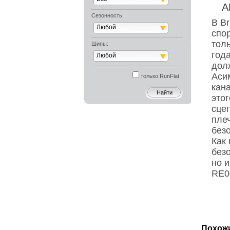
А
Сезонность
В Br
Любой
спо
толь
Шипы:
года
Любой
дол
Аси
только RunFlat
кан
это
сце
пле
без
Как 
без
но и
RE0
Похож