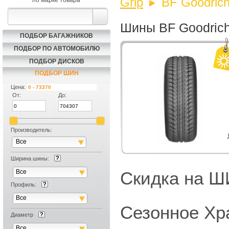
Grip
BF Goodrich
по марке товара
Шины BF Goodrich
ПОДБОР БАГАЖНИКОВ
ПОДБОР ПО АВТОМОБИЛЮ
ПОДБОР ДИСКОВ
ПОДБОР ШИН
Цена:
От:
До:
Производитель:
Все
Ширина шины:
Все
Скидка на
Профиль:
Все
Сезонное Хр
Диаметр
Все