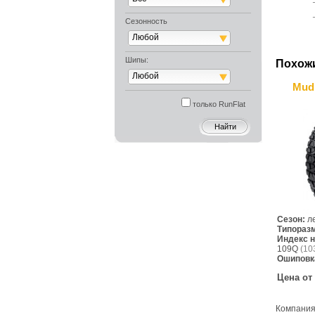
Сезонность
Любой
Шипы:
Похож
Любой
Mud 
только RunFlat
Сезон:
л
Типораз
Индекс н
109Q
(10
Ошиповк
Цена от
Компания