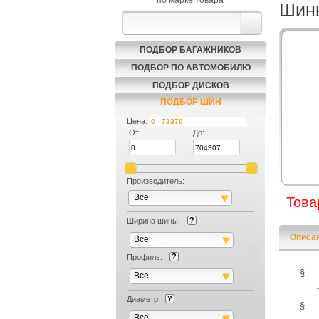
по марке товара
Шины
ПОДБОР БАГАЖНИКОВ
ПОДБОР ПО АВТОМОБИЛЮ
ПОДБОР ДИСКОВ
ПОДБОР ШИН
Цена:
От:
До:
Производитель:
Все
Това
Ширина шины:
Описа
Все
Профиль:
§
Все
Диаметр
§
Все