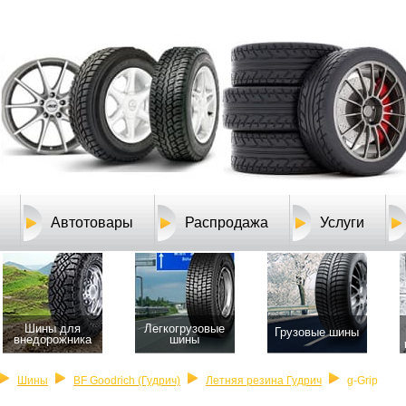
Автотовары
Распродажа
Услуги
Шины для
Легкогрузовые
Грузовые шины
внедорожника
шины
Шины
BF Goodrich (Гудрич)
Летняя резина Гудрич
g-Grip