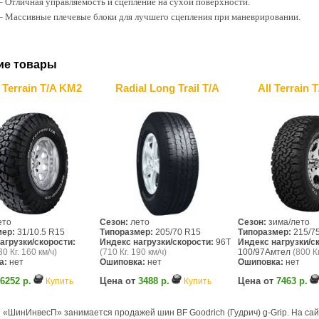
– Отличная управляемость и сцепление на сухой поверхности.
– Массивные плечевые блоки для лучшего сцепления при маневрировании.
ие товары
Terrain T/A KM2
Radial Long Trail T/A
All Terrain 
ето
Сезон:
лето
Сезон:
зима/лето
мер:
31/10.5 R15
Типоразмер:
205/70 R15
Типоразмер:
215/7
агрузки/скорости:
Индекс нагрузки/скорости:
96T
Индекс нагрузки/с
30 Кг. 160 км/ч)
(710 Кг. 190 км/ч)
100/97Амтел
(800 Кг
а:
нет
Ошиповка:
нет
Ошиповка:
нет
6252 р.
Цена от
3488 р.
Цена от
7463 р.
Купить
Купить
 «ШинИнвесП» занимается продажей шин BF Goodrich (Гудрич) g-Grip. На са