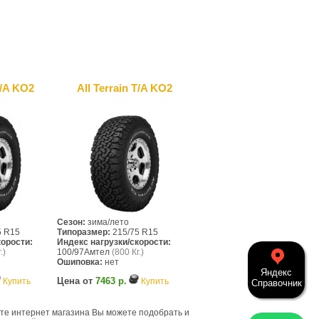
T/A KO2
All Terrain T/A KO2
Сезон:
зима/лето
5 R15
Типоразмер:
215/75 R15
корости:
Индекс нагрузки/скорости:
.)
100/97Амтел
(800 Кг.)
Ошиповка:
нет
Яндекс
Цена от
7463 р.
Купить
Купить
Справочник
йте интернет магазина Вы можете подобрать и