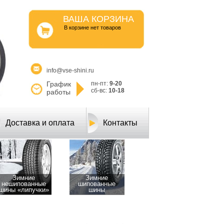
ВАША КОРЗИНА
B корзине нет товаров
info@vse-shini.ru
График
пн-пт:
9-20
сб-вс:
10-18
работы
Доставка и оплата
Контакты
Зимние
Зимние
нешипованные
шипованные
шины «липучки»
шины