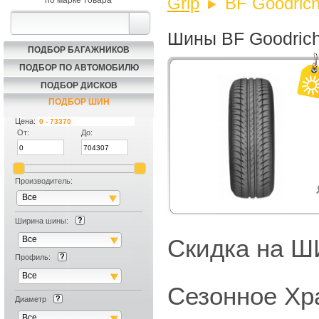
Grip
BF Goodrich
по марке товара
Шины BF Goodrich 
ПОДБОР БАГАЖНИКОВ
ПОДБОР ПО АВТОМОБИЛЮ
ПОДБОР ДИСКОВ
ПОДБОР ШИН
Цена:
От:
До:
Производитель:
Все
Ширина шины:
Все
Скидка на
Профиль:
Все
Сезонное Хр
Диаметр
Все