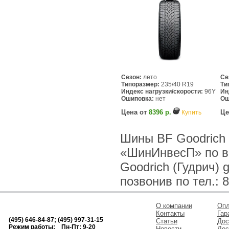
Сезон:
лето
Се
Типоразмер:
235/40 R19
Ти
Индекс нагрузки/скорости:
96Y
Ин
Ошиповка:
нет
Ош
Цена от
8396 р.
Це
Купить
Шины BF Goodrich (
«ШинИнвесП» по в
Goodrich (Гудрич) 
позвонив по тел.: 8
О компании
Опл
Контакты
Гар
(495) 646-84-87; (495) 997-31-15
Статьи
Дос
Режим работы: Пн-Пт: 9-20
Новости
Дос