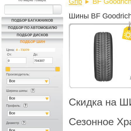
Grip
BF Goodrich
по марке товара
Шины BF Goodrich 
ПОДБОР БАГАЖНИКОВ
ПОДБОР ПО АВТОМОБИЛЮ
ПОДБОР ДИСКОВ
ПОДБОР ШИН
Цена:
От:
До:
Производитель:
Все
Ширина шины:
Все
Скидка на
Профиль:
Все
Сезонное Хр
Диаметр
Все