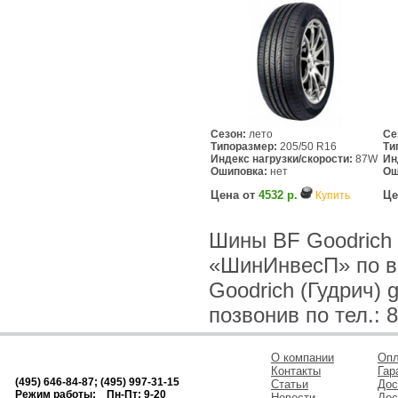
Сезон:
лето
Се
Типоразмер:
205/50 R16
Ти
Индекс нагрузки/скорости:
87W
Ин
Ошиповка:
нет
Ош
Цена от
4532 р.
Це
Купить
Шины BF Goodrich (
«ШинИнвесП» по в
Goodrich (Гудрич) 
позвонив по тел.: 8
О компании
Опл
Контакты
Гар
(495) 646-84-87; (495) 997-31-15
Статьи
Дос
Режим работы: Пн-Пт: 9-20
Новости
Дос