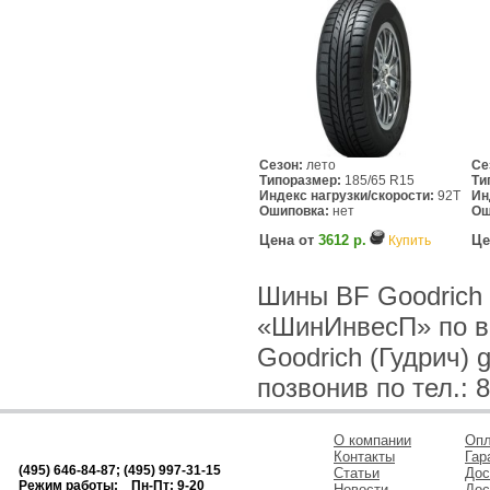
Сезон:
лето
Се
Типоразмер:
185/65 R15
Ти
Индекс нагрузки/скорости:
92T
Ин
Ошиповка:
нет
Ош
Цена от
3612 р.
Це
Купить
Шины BF Goodrich (
«ШинИнвесП» по в
Goodrich (Гудрич) 
позвонив по тел.: 8
О компании
Опл
Контакты
Гар
(495) 646-84-87; (495) 997-31-15
Статьи
Дос
Режим работы: Пн-Пт: 9-20
Новости
Дос