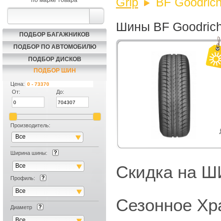
Grip
BF Goodrich
по марке товара
Шины BF Goodrich 
ПОДБОР БАГАЖНИКОВ
ПОДБОР ПО АВТОМОБИЛЮ
ПОДБОР ДИСКОВ
ПОДБОР ШИН
Цена:
От:
До:
Производитель:
Все
Ширина шины:
Все
Скидка на
Профиль:
Все
Сезонное Хр
Диаметр
Все