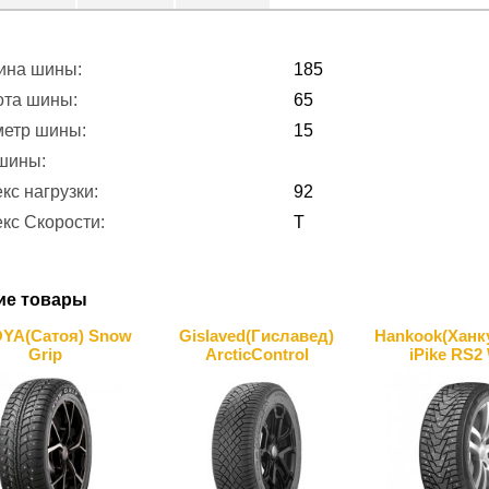
ина шины:
185
ота шины:
65
метр шины:
15
 шины:
кс нагрузки:
92
кс Скорости:
T
ие товары
YA(Сатоя) Snow
Gislaved(Гиславед)
Hankook(Ханку
Grip
ArcticControl
iPike RS2