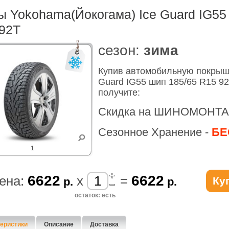
 Yokohama(Йокогама) Ice Guard IG55
92T
cезон:
зима
Купив автомобильную покрыш
Guard IG55 шип 185/65 R15 9
получите:
Скидка на ШИНОМОНТА
Сезонное Хранение -
БЕ
1
6622
6622
ена:
x
=
Ку
р.
р.
остаток: есть
еристики
Описание
Доставка