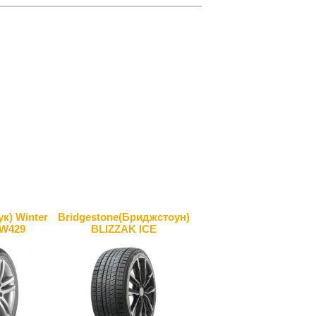
к) Winter
Bridgestone(Бриджстоун)
 W429
BLIZZAK ICE