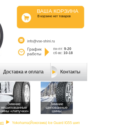
ВАША КОРЗИНА
B корзине нет товаров
info@vse-shini.ru
График
пн-пт:
9-20
сб-вс:
10-18
работы
Доставка и оплата
Контакты
Зимние
Зимние
нешипованные
шипованные
шины «липучки»
шины
шип
Yokohama(Йокогама) Ice Guard IG55 шип