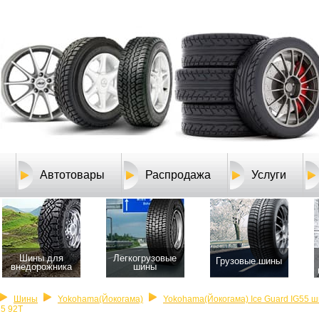
Автотовары
Распродажа
Услуги
Шины для
Легкогрузовые
Грузовые шины
внедорожника
шины
Шины
Yokohama(Йокогама)
Yokohama(Йокогама) Ice Guard IG55 
15 92T