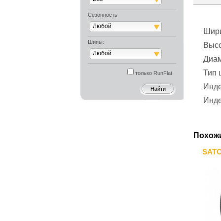
Сезонность
Любой
Шир
Шипы:
Выс
Любой
Диа
Тип
только RunFlat
Инде
Инде
Похож
SATO