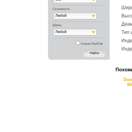
Шир
Сезонность
Выс
Любой
Диа
Шипы:
Любой
Тип
Инде
только RunFlat
Инде
Похож
Dun
Wi