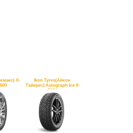
макс) X-
Ikon Tyres(Айкон
S500
Тайерес) Autograph Ice 9
SUV