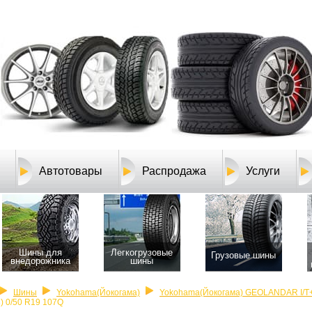
Автотовары
Распродажа
Услуги
Шины для
Легкогрузовые
Грузовые шины
внедорожника
шины
Шины
Yokohama(Йокогама)
Yokohama(Йокогама) GEOLANDAR I/T+
3) 0/50 R19 107Q