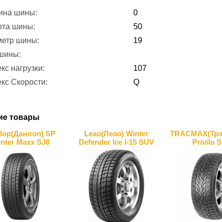
ина шины:
0
ота шины:
50
метр шины:
19
 шины:
кс нагрузки:
107
кс Скорости:
Q
ие товары
lop(Данлоп) SP
Leao(Леао) Winter
TRACMAX(Трэк
nter Maxx SJ8
Defender Ice I-15 SUV
Privilo 