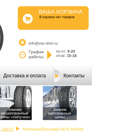
ВАША КОРЗИНА
B корзине нет товаров
info@vse-shini.ru
График
пн-пт:
9-20
сб-вс:
10-18
работы
Доставка и оплата
Контакты
Зимние
Зимние
нешипованные
шипованные
шины «липучки»
шины
 (G073)
Yokohama(Йокогама) GEOLANDAR