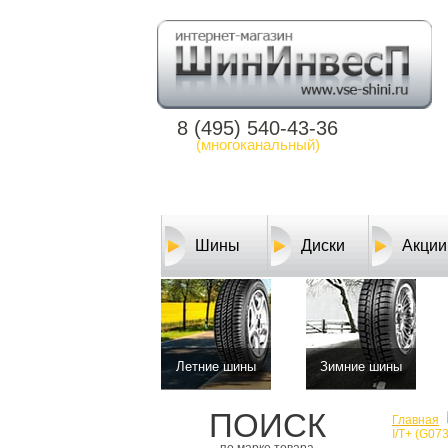
8 (495) 540-43-36
(многоканальный)
Шины
Диски
Акции
Летние шины
Зимние шины
ПОИСК
Главная
I/T+ (G07