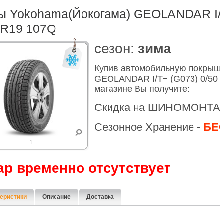
 Yokohama(Йокогама) GEOLANDAR I/
 R19 107Q
cезон:
зима
Купив автомобильную покрыш
GEOLANDAR I/T+ (G073) 0/50 
магазине Вы получите:
Скидка на ШИНОМОНТА
Сезонное Хранение -
БЕ
1
ар временно отсутствует
еристики
Описание
Доставка