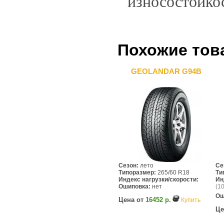
износостойко
Похожие тов
GEOLANDAR G94B
Сезон:
лето
Се
Типоразмер:
265/60 R18
Ти
Индекс нагрузки/скорости:
Ин
Ошиповка:
нет
(10
Ош
Цена от
16452 р.
Купить
Це