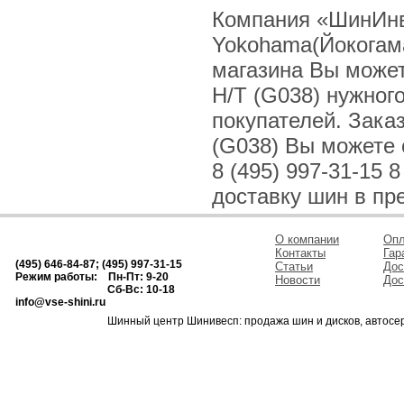
Компания «ШинИнв
Yokohama(Йокогам
магазина Вы може
H/T (G038) нужног
покупателей. Зак
(G038) Вы можете о
8 (495) 997-31-15 
доставку шин в пр
О компании
Опл
Контакты
Гар
(495) 646-84-87; (495) 997-31-15
Статьи
Дос
Режим работы: Пн-Пт: 9-20
Новости
Дос
Сб-Вс: 10-18
info@vse-shini.ru
Шинный центр Шинивесп: продажа шин и дисков, автосе