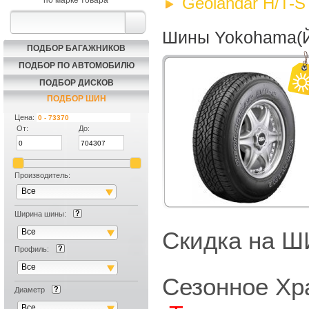
Geolandar H/T-S
по марке товара
Шины Yokohama(Йо
ПОДБОР БАГАЖНИКОВ
ПОДБОР ПО АВТОМОБИЛЮ
ПОДБОР ДИСКОВ
ПОДБОР ШИН
Цена:
От:
До:
Производитель:
Все
Ширина шины:
Все
Скидка на
Профиль:
Все
Сезонное Хр
Диаметр
Все