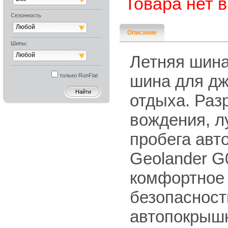
Товара нет 
Сезонность
Любой
Описание
Шипы:
Любой
Летняя шина
шина для дж
только RunFlat
отдыха. Ра
вождения, л
пробега ав
Geolander G
комфортное
безопасност
автопокрышк