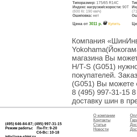
Типоразмер:
175/65 R14C
Ти
Индекс нагрузки/скорости:
90T
Ин
(600 Кг. 190 км/ч)
(71
Ошиповка:
нет
Ош
Цена от
3011 р.
Це
Купить
Компания «ШинИнв
Yokohama(Йокогама
магазина Вы может
H/T-S (G051) нужн
покупателей. Зака
(G051) Вы можете о
8 (495) 997-31-15 
доставку шин в пр
О компании
Опл
Контакты
Гар
(495) 646-84-87; (495) 997-31-15
Статьи
Дос
Режим работы: Пн-Пт: 9-20
Новости
Дос
Сб-Вс: 10-18
info@vse-shini.ru