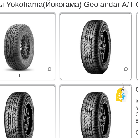
 Yokohama(Йокогама) Geolandar A/T
1