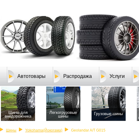
Автотовары
Распродажа
Услуги
Шины для
Легкогрузовые
Грузовые шины
внедорожника
шины
Шины
Yokohama(Йокогама)
Geolandar A/T G015