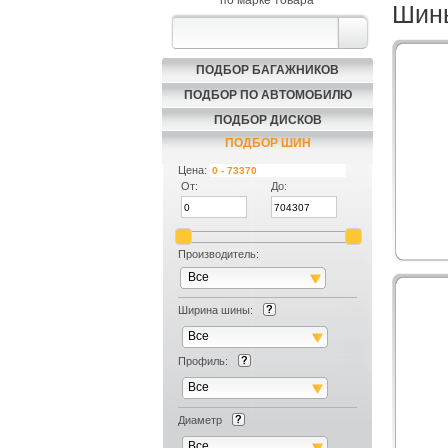
по марке товара
Шины
ПОДБОР БАГАЖНИКОВ
ПОДБОР ПО АВТОМОБИЛЮ
ПОДБОР ДИСКОВ
ПОДБОР ШИН
Цена:
От:
До:
Производитель:
Все
Ширина шины:
Все
Профиль:
Все
Диаметр
Все