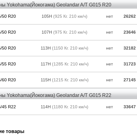
ны Yokohama(Йокогама) Geolandar A/T G015 R20
5/50 R20
105H
(925 Кг. 210 км/ч)
нет
26262
5/50 R20
107H
(975 Кг. 210 км/ч)
нет
23646
5/50 R20
113H
(1150 Кг. 210 км/ч)
нет
32182
5/55 R20
117H
(1285 Кг. 210 км/ч)
нет
31723
5/60 R20
115H
(1215 Кг. 210 км/ч)
нет
27145
ны Yokohama(Йокогама) Geolandar A/T G015 R22
5/45 R22
114H
(1180 Кг. 210 км/ч)
нет
33647
ие товары