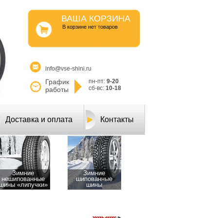
ВАША КОРЗИНА
B корзине нет товаров
info@vse-shini.ru
График
пн-пт:
9-20
сб-вс:
10-18
работы
Доставка и оплата
Контакты
Зимние
Зимние
нешипованные
шипованные
шины «липучки»
шины