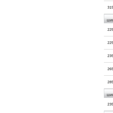
31
ши
22
22
23
26
28
ши
23