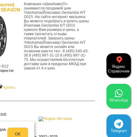
ишлен)
Компания «ШинИнвесП»
занимается продажей шин
 SEASON
Yokohama(Йокогама) Geolandar A/T
G015. На сайте интернет магазина
Вы можете подобрать и купить шины
Йокогама Geolandar A/T G015
нужного Вам размера и цены, а
также прочитать отзывы
покупателей. Заказать шины
Yokohama(Йокогама) Geolandar A/T
G015 Вы можете онлайн или
позвонив нам по тел.: 8 (495) 540-43-
36 8 (495) 997-31-15 8 (495) 997-31-
75. Мы осуществляем бесплатную
доставку шин в пределах МКАД при
5 R22
Яндекс
заказе от 4-х шин.
корости:
Справочник
Купить
WhatsApp
ные
 для
Telegram
ОК
 ЮВАО © «Все-ШИНЫ», 2007–2025.