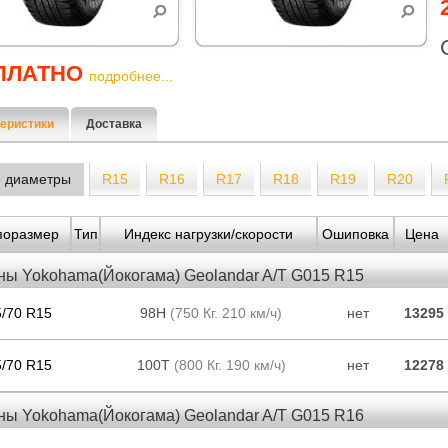
ПЛАТНО
подробнее...
еристики
Доставка
е диаметры
R15
R16
R17
R18
R19
R20
поразмер
Тип
Индекс нагрузки/скорости
Ошиповка
Цена
ны Yokohama(Йокогама) Geolandar A/T G015 R15
5/70 R15
98H
(750 Кг. 210 км/ч)
нет
13295
5/70 R15
100T
(800 Кг. 190 км/ч)
нет
12278
ны Yokohama(Йокогама) Geolandar A/T G015 R16