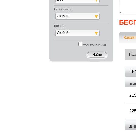
Сезонность
Любой
БЕС
Шипы:
Любой
Характ
только RunFlat
Вс
Ти
ши
21
22
ши