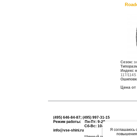
Road
Сезон:
зи
Типораз
Индекс н
117/114S
Ошиповк
Цена от
(495) 646-84-87; (495) 997-31-15
Режим работы: Пн-Пт: 9-20
Сб-Вс: 10-18
Я соглашаюсь с
info@vse-shini.ru
повышения 
Шинный центр Шинивесп: про