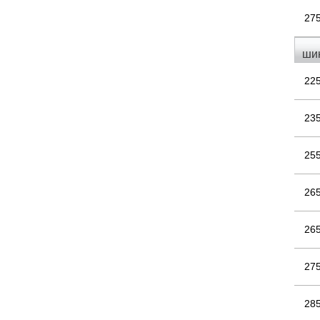
27
ши
22
23
25
26
26
27
28