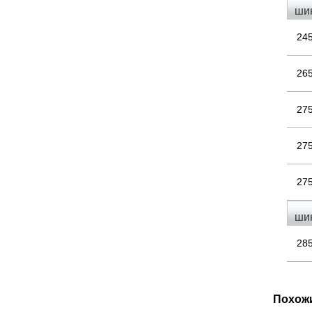
ши
24
26
27
27
27
ши
28
Похож