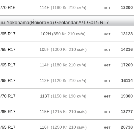
5/70 R16
114H
(1180 Кг. 210 км/ч)
нет
13200
ны Yokohama(Йокогама) Geolandar A/T G015 R17
5/65 R17
102H
(850 Кг. 210 км/ч)
нет
13123
5/65 R17
108H
(1000 Кг. 210 км/ч)
нет
14216
5/65 R17
114H
(1180 Кг. 210 км/ч)
нет
17269
5/65 R17
112H
(1120 Кг. 210 км/ч)
нет
16114
5/70 R17
113T
(1150 Кг. 190 км/ч)
нет
19300
5/65 R17
115H
(1215 Кг. 210 км/ч)
нет
13777
5/65 R17
116H
(1250 Кг. 210 км/ч)
нет
20738