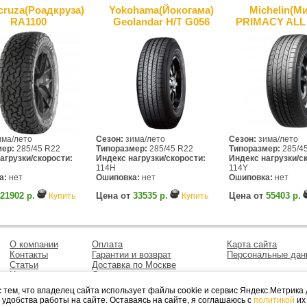
cruza(Роадкруза)
Yokohama(Йокогама)
Michelin(М
RA1100
Geolandar H/T G056
PRIMACY ALL
ма/лето
Сезон:
зима/лето
Сезон:
зима/лето
мер:
285/45 R22
Типоразмер:
285/45 R22
Типоразмер:
285/4
агрузки/скорости:
Индекс нагрузки/скорости:
Индекс нагрузки/с
114H
114Y
а:
нет
Ошиповка:
нет
Ошиповка:
нет
21902 р.
Цена от
33535 р.
Цена от
55403 р.
Купить
Купить
О компании
Оплата
Карта сайта
Контакты
Гарантии и возврат
Персональные дан
Статьи
Доставка по Москве
Новости
Доставка в регионы
 тем, что владелец сайта использует файлы cookie и сервис Яндекс.Метрика
удобства работы на сайте. Оставаясь на сайте, я соглашаюсь с
политикой
их
дажа шин и дисков, автосервис в Марьино, шиномонтаж и хранения колес в