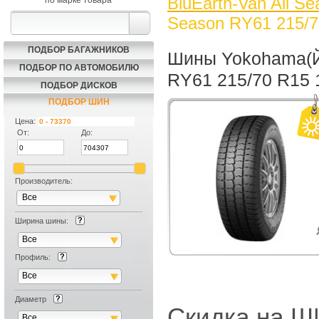
BluEarth-Van All S
по марке товара
Season RY61 215/7
ПОДБОР БАГАЖНИКОВ
Шины Yokohama(Йо
ПОДБОР ПО АВТОМОБИЛЮ
RY61 215/70 R15
ПОДБОР ДИСКОВ
ПОДБОР ШИН
Цена:
От:
До:
Производитель:
Все
Ширина шины:
Все
Профиль:
Все
Диаметр
Скидка на
Все