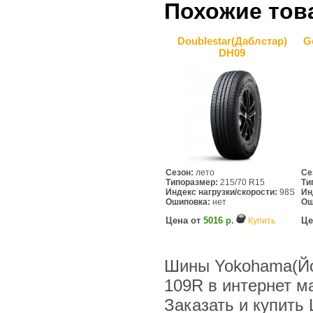
Похожие тов
Doublestar(Даблcтар)
G
DH09
Сезон:
лето
Се
Типоразмер:
215/70 R15
Ти
Индекс нагрузки/скорости:
98S
Ин
Ошиповка:
нет
Ош
Цена от
5016 р.
Це
Купить
Шины Yokohama(Йок
109R в интернет 
Заказать и купить