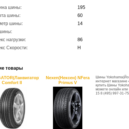
ина шины:
195
ота шины:
60
метр шины:
14
 шины:
кс нагрузки:
86
кс Скорости:
H
ие товары
ATOR(Ланвигатор)
Nexen(Нексен) NFera
Шины Yokohama(Йоко
интернет магазине 
Comfort II
Primus V
купить Шины Yokoha
можете онлайн или п
15 8 (495) 997-31-75