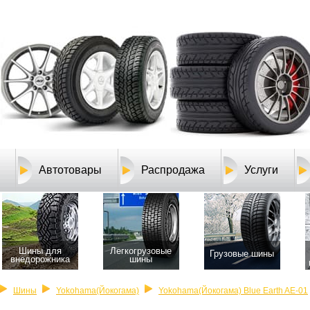
Автотовары
Распродажа
Услуги
Шины для
Легкогрузовые
Грузовые шины
внедорожника
шины
Шины
Yokohama(Йокогама)
Yokohama(Йокогама) Blue Earth AE-01