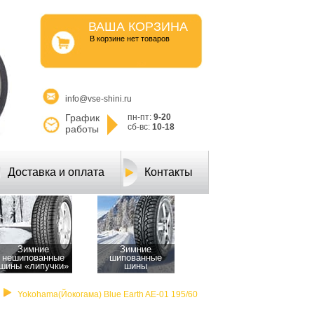
ВАША КОРЗИНА
B корзине нет товаров
info@vse-shini.ru
График
пн-пт:
9-20
сб-вс:
10-18
работы
Доставка и оплата
Контакты
Зимние
Зимние
нешипованные
шипованные
шины «липучки»
шины
Yokohama(Йокогама) Blue Earth AE-01 195/60