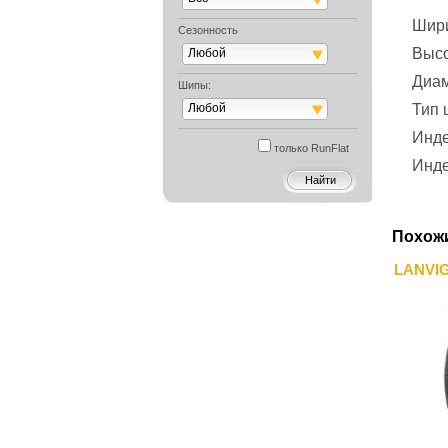
Шир
Сезонность
Выс
Любой
Диа
Шипы:
Любой
Тип
Инде
только RunFlat
Инде
Похож
LANVIG