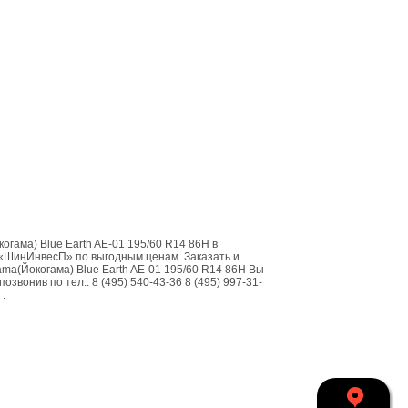
гама) Blue Earth AE-01 195/60 R14 86H в
«ШинИнвесП» по выгодным ценам. Заказать и
ma(Йокогама) Blue Earth AE-01 195/60 R14 86H Вы
озвонив по тел.: 8 (495) 540-43-36 8 (495) 997-31-
 .