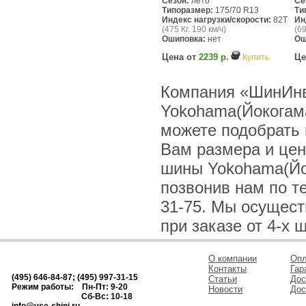
Сезон:
лето
Се
Типоразмер:
175/70 R13
Ти
Индекс нагрузки/скорости:
82T
Ин
(475 Кг. 190 км/ч)
(69
Ошиповка:
нет
Ош
Цена от
2239 р.
Це
Купить
Компания «ШинИнв
Yokohama(Йокогама
можете подобрать 
Вам размера и цен
шины Yokohama(Йо
позвонив нам по тел
31-75. Мы осущес
при заказе от 4-х 
О компании
Опл
Контакты
Гар
(495) 646-84-87; (495) 997-31-15
Статьи
Дос
Режим работы: Пн-Пт: 9-20
Новости
Дос
Сб-Вс: 10-18