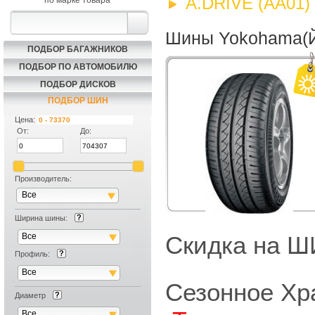
A.DRIVE (AA01)
по марке товара
Шины Yokohama(Й
ПОДБОР БАГАЖНИКОВ
ПОДБОР ПО АВТОМОБИЛЮ
ПОДБОР ДИСКОВ
ПОДБОР ШИН
Цена:
От:
До:
Производитель:
Все
Ширина шины:
Все
Скидка на
Профиль:
Все
Сезонное Хр
Диаметр
Все