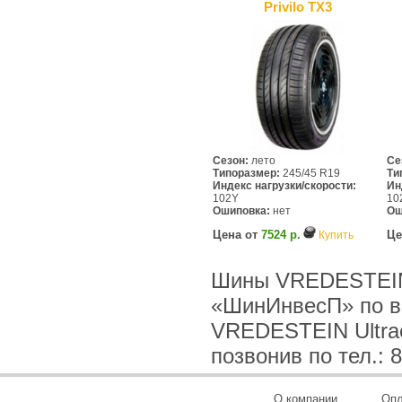
Privilo TX3
Сезон:
лето
Се
Типоразмер:
245/45 R19
Ти
Индекс нагрузки/скорости:
Ин
102Y
10
Ошиповка:
нет
Ош
Цена от
7524 р.
Це
Купить
Шины VREDESTEIN U
«ШинИнвесП» по в
VREDESTEIN Ultrac
позвонив по тел.: 8
О компании
Опл