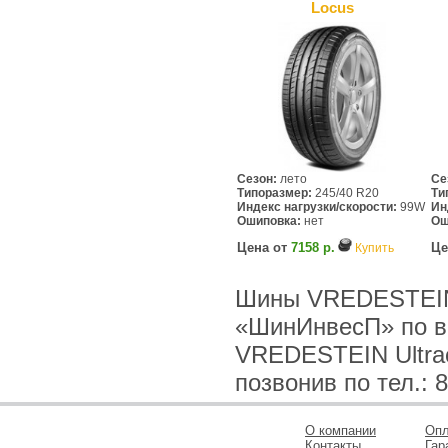
Locus
Сезон:
лето
Се
Типоразмер:
245/40 R20
Ти
Индекс нагрузки/скорости:
99W
Ин
Ошиповка:
нет
Ош
Цена от
7158 р.
Це
Купить
Шины VREDESTEIN U
«ШинИнвесП» по в
VREDESTEIN Ultrac
позвонив по тел.: 8
О компании
Опл
Контакты
Гар