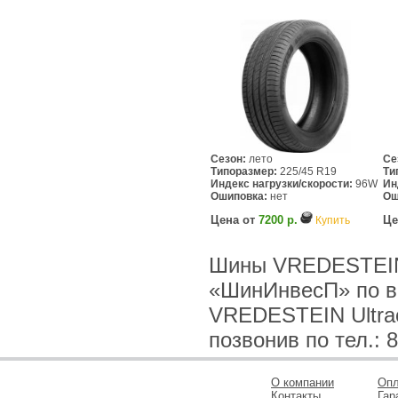
Сезон:
лето
Се
Типоразмер:
225/45 R19
Ти
Индекс нагрузки/скорости:
96W
Ин
Ошиповка:
нет
Ош
Цена от
7200 р.
Це
Купить
Шины VREDESTEIN U
«ШинИнвесП» по в
VREDESTEIN Ultrac
позвонив по тел.: 8
О компании
Опл
Контакты
Гар