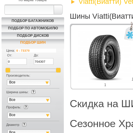
Viatti(Виатти) V
по марке товара
Шины Viatti(Виатт
ПОДБОР БАГАЖНИКОВ
ПОДБОР ПО АВТОМОБИЛЮ
ПОДБОР ДИСКОВ
ПОДБОР ШИН
Цена:
От:
До:
Производитель:
Все
1
Ширина шины:
Все
Скидка на
Профиль:
Все
Сезонное Хр
Диаметр
Все