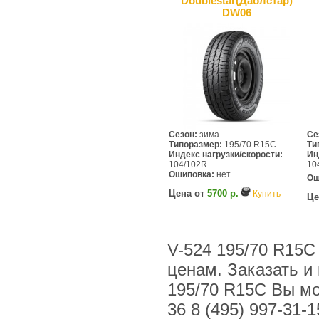
Doublestar(Даблcтар)
DW06
Сезон:
зима
Се
Типоразмер:
195/70 R15C
Ти
Индекс нагрузки/скорости:
Ин
104/102R
10
Ошиповка:
нет
Ош
Цена от
5700 р.
Купить
Це
V-524 195/70 R15C
ценам. Заказать и 
195/70 R15C Вы мож
36 8 (495) 997-31-1