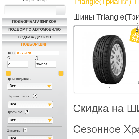
Triangle(Триангл) 
по марке товара
Шины Triangle(Тр
ПОДБОР БАГАЖНИКОВ
ПОДБОР ПО АВТОМОБИЛЮ
ПОДБОР ДИСКОВ
ПОДБОР ШИН
Цена:
От:
До:
Производитель:
Все
1
Ширина шины:
Все
Скидка на
Профиль:
Все
Сезонное Хр
Диаметр
Все