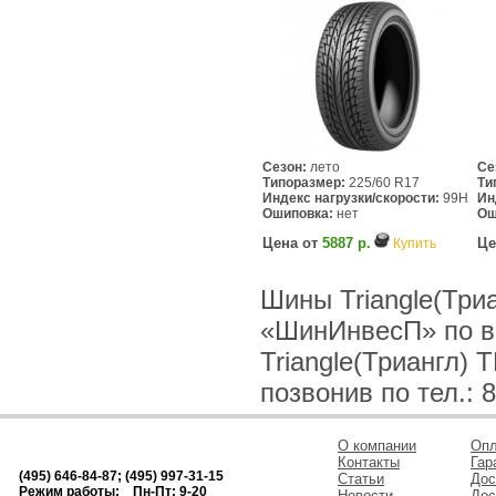
Сезон:
лето
Се
Типоразмер:
225/60 R17
Ти
Индекс нагрузки/скорости:
99H
Ин
Ошиповка:
нет
Ош
Цена от
5887 р.
Це
Купить
Шины Triangle(Три
«ШинИнвесП» по в
Triangle(Триангл)
позвонив по тел.: 8
О компании
Опл
Контакты
Гар
(495) 646-84-87; (495) 997-31-15
Статьи
Дос
Режим работы: Пн-Пт: 9-20
Новости
Дос