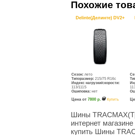
Похожие тов
Delinte(Делинте) DV2+
Сезон:
лето
Се
Типоразмер:
215/75 R16c
Ти
Индекс нагрузки/скорости:
Ин
113/111S
11
Ошиповка:
нет
Ош
Цена от
7800 р.
Це
Купить
Шины TRACMAX(Трэк
интернет магазине
купить Шины TRACM