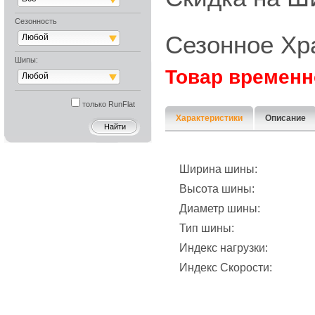
Сезонность
Сезонное Хр
Любой
Шипы:
Товар временн
Любой
только RunFlat
Характеристики
Описание
Ширина шины:
Высота шины:
Диаметр шины:
Тип шины:
Индекс нагрузки:
Индекс Скорости: