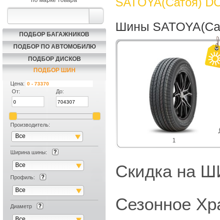
SATOYA(Сатоя) DO
по марке товара
Шины SATOYA(Сат
ПОДБОР БАГАЖНИКОВ
ПОДБОР ПО АВТОМОБИЛЮ
ПОДБОР ДИСКОВ
ПОДБОР ШИН
Цена:
От:
До:
Производитель:
Все
1
Ширина шины:
Все
Скидка на
Профиль:
Все
Сезонное Хр
Диаметр
Все