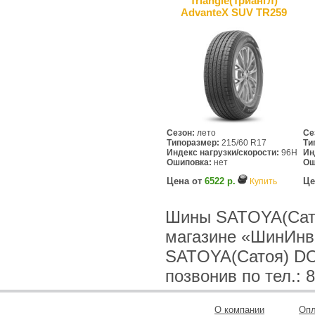
Triangle(Триангл)
AdvanteX SUV TR259
Сезон:
лето
Се
Типоразмер:
215/60 R17
Ти
Индекс нагрузки/скорости:
96H
Ин
Ошиповка:
нет
Ош
Цена от
6522 р.
Це
Купить
Шины SATOYA(Сато
магазине «ШинИнв
SATOYA(Сатоя) DO
позвонив по тел.: 8
О компании
Опл