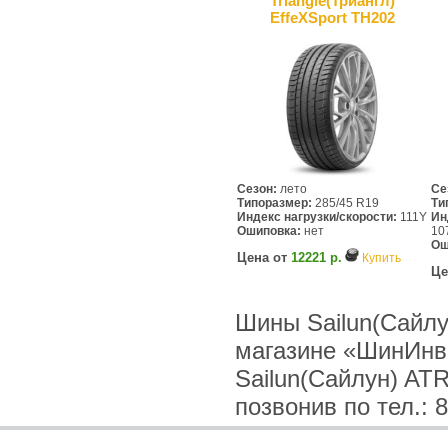
Triangle(Триангл)
EffeXSport TH202
Сезон:
лето
Се
Типоразмер:
285/45 R19
Ти
Индекс нагрузки/скорости:
111Y
Ин
Ошиповка:
нет
10
Ош
Цена от
12221 р.
Купить
Це
Шины Sailun(Сайлу
магазине «ШинИнв
Sailun(Сайлун) AT
позвонив по тел.: 8