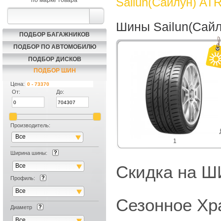
Sailun(Сайлун) AT
по марке товара
Шины Sailun(Сай
ПОДБОР БАГАЖНИКОВ
ПОДБОР ПО АВТОМОБИЛЮ
ПОДБОР ДИСКОВ
ПОДБОР ШИН
Цена:
От:
До:
Производитель:
Все
1
Ширина шины:
Все
Скидка на
Профиль:
Все
Сезонное Хр
Диаметр
Все