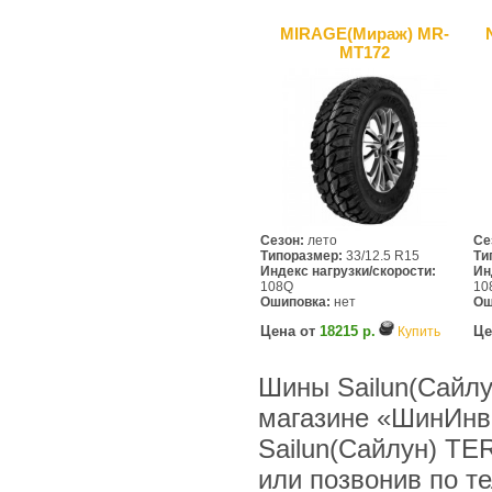
MIRAGE(Мираж) MR-
MT172
Сезон:
лето
Се
Типоразмер:
33/12.5 R15
Ти
Индекс нагрузки/скорости:
Ин
108Q
10
Ошиповка:
нет
Ош
Цена от
18215 р.
Це
Купить
Шины Sailun(Сайлу
магазине «ШинИнв
Sailun(Сайлун) T
или позвонив по тел