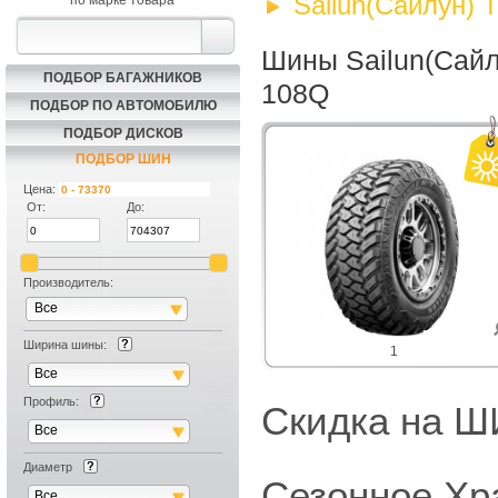
Sailun(Сайлун)
по марке товара
Шины Sailun(Сай
ПОДБОР БАГАЖНИКОВ
108Q
ПОДБОР ПО АВТОМОБИЛЮ
ПОДБОР ДИСКОВ
ПОДБОР ШИН
Цена:
От:
До:
Производитель:
Все
Ширина шины:
1
Все
Профиль:
Скидка на
Все
Диаметр
Сезонное Хр
Все