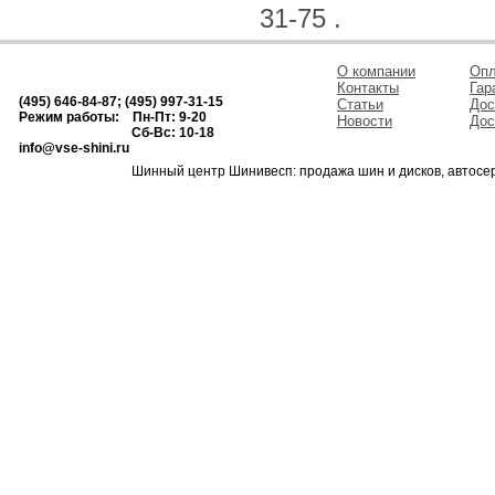
31-75 .
О компании
Опл
Контакты
Гар
(495) 646-84-87; (495) 997-31-15
Статьи
Дос
Режим работы: Пн-Пт: 9-20
Новости
Дос
Сб-Вс: 10-18
info@vse-shini.ru
Шинный центр Шинивесп: продажа шин и дисков, автосе