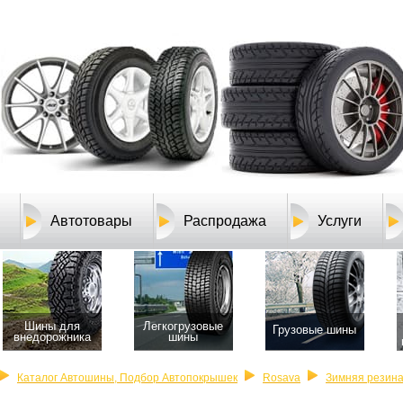
Автотовары
Распродажа
Услуги
Шины для
Легкогрузовые
Грузовые шины
внедорожника
шины
Каталог Автошины, Подбор Автопокрышек
Rosava
Зимняя резина