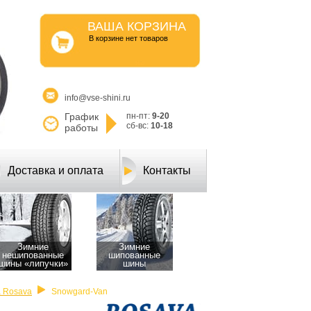
ВАША КОРЗИНА
B корзине нет товаров
info@vse-shini.ru
График
пн-пт:
9-20
сб-вс:
10-18
работы
Доставка и оплата
Контакты
Зимние
Зимние
нешипованные
шипованные
шины «липучки»
шины
 Rosava
Snowgard-Van