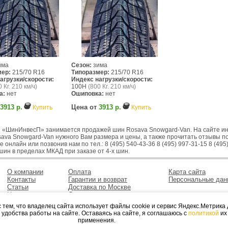
има
Сезон:
зима
мер:
215/70 R16
Типоразмер:
215/70 R16
агрузки/скорости:
Индекс нагрузки/скорости:
 Кг. 210 км/ч)
100H
(800 Кг. 210 км/ч)
а:
нет
Ошиповка:
нет
3913 р.
Цена от
3913 р.
Купить
Купить
 «ШинИнвесП» занимается продажей шин Rosava Snowgard-Van. На сайте инт
ava Snowgard-Van нужного Вам размера и цены, а также прочитать отзывы п
 онлайн или позвонив нам по тел.: 8 (495) 540-43-36 8 (495) 997-31-15 8 (4
шин в пределах МКАД при заказе от 4-х шин.
О компании
Оплата
Карта сайта
Контакты
Гарантии и возврат
Персональные дан
Статьи
Доставка по Москве
Новости
Доставка в регионы
 тем, что владелец сайта использует файлы cookie и сервис Яндекс.Метрика
удобства работы на сайте. Оставаясь на сайте, я соглашаюсь с
политикой
их
дажа шин и дисков, автосервис в Марьино, шиномонтаж и хранения колес в
применения.