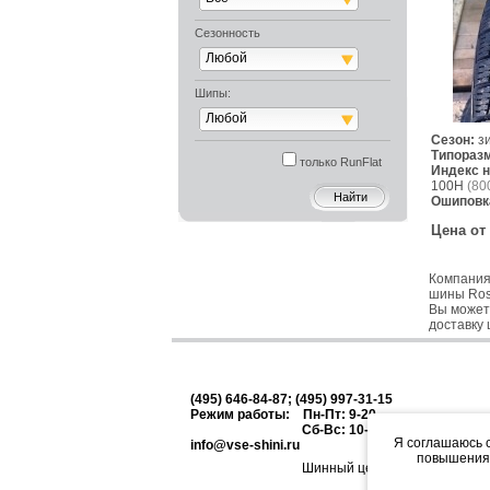
Сезонность
Любой
Шипы:
Любой
Сезон:
з
Типораз
только RunFlat
Индекс н
100H
(800
Ошиповк
Цена от
Компания
шины Ros
Вы можете
доставку 
(495) 646-84-87; (495) 997-31-15
Режим работы: Пн-Пт: 9-20
Сб-Вс: 10-18
Я соглашаюсь с
info@vse-shini.ru
повышения 
Шинный центр Шинивесп: про