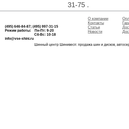
31-75 .
О компании
Опл
Контакты
Гар
(495) 646-84-87; (495) 997-31-15
Статьи
Дос
Режим работы: Пн-Пт: 9-20
Новости
Дос
Сб-Вс: 10-18
info@vse-shini.ru
Шинный центр Шинивесп: продажа шин и дисков, автосе