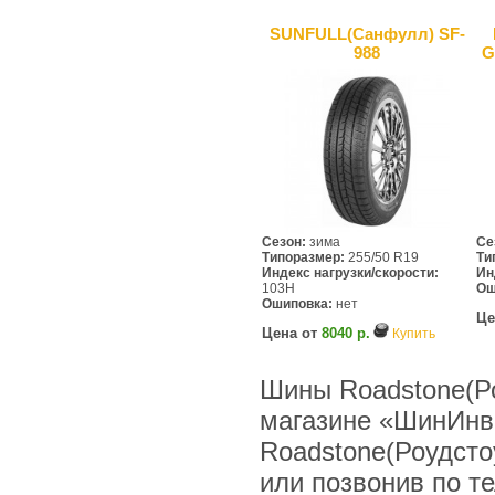
SUNFULL(Санфулл) SF-
988
G
Сезон:
зима
Се
Типоразмер:
255/50 R19
Ти
Индекс нагрузки/скорости:
Ин
103H
Ош
Ошиповка:
нет
Це
Цена от
8040 р.
Купить
Шины Roadstone(Ро
магазине «ШинИнв
Roadstone(Роудсто
или позвонив по тел