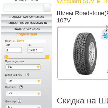
Winguard SUV
R
по марке товара
Шины Roadstone(Р
ПОДБОР БАГАЖНИКОВ
107V
ПОДБОР ПО АВТОМОБИЛЮ
ПОДБОР ДИСКОВ
ПОДБОР ШИН
Цена:
От:
До:
Производитель:
Все
Ширина шины:
Все
Профиль:
Все
Скидка на
Диаметр
Все