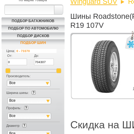
Winguard SUV
R
по марке товара
Шины Roadstone(Р
ПОДБОР БАГАЖНИКОВ
R19 107V
ПОДБОР ПО АВТОМОБИЛЮ
ПОДБОР ДИСКОВ
ПОДБОР ШИН
Цена:
От:
До:
Производитель:
Все
Ширина шины:
Все
Профиль:
Все
Скидка на
Диаметр
Все