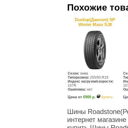
Похожие тов
Dunlop(Данлоп) SP
Winter Maxx SJ8
Сезон:
зима
Се
Типоразмер:
255/50 R19
Ти
Индекс нагрузки/скорости:
Ин
107R
10
Ошиповка:
нет
Ош
Цена от
6900 р.
Це
Купить
Шины Roadstone(Ро
интернет магазине
купить Шины Roads