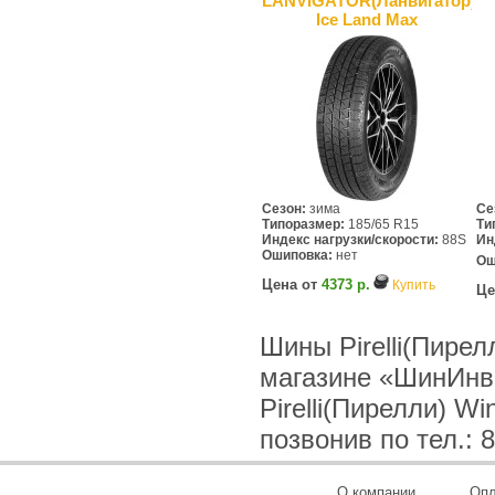
LANVIGATOR(Ланвигатор)
Ice Land Max
Сезон:
зима
Се
Типоразмер:
185/65 R15
Ти
Индекс нагрузки/скорости:
88S
Ин
Ошиповка:
нет
Ош
Цена от
4373 р.
Купить
Це
Шины Pirelli(Пирел
магазине «ШинИнв
Pirelli(Пирелли) W
позвонив по тел.: 8
О компании
Опл