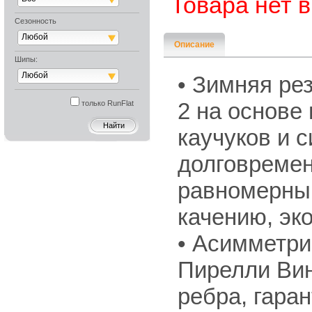
Товара нет 
Сезонность
Любой
Описание
Шипы:
Любой
• Зимняя ре
2 на основе
только RunFlat
каучуков и 
долговреме
равномерный
качению, эк
• Асимметри
Пирелли Вин
ребра, гара