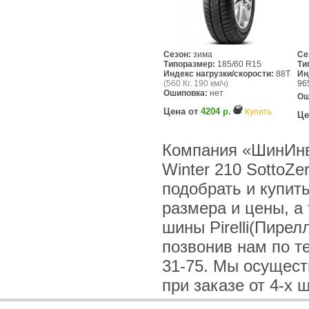
Сезон:
зима
Се
Типоразмер:
185/60 R15
Ти
Индекс нагрузки/скорости:
88T
Ин
(560 Кг. 190 км/ч)
96
Ошиповка:
нет
Ош
Цена от
4204 р.
Купить
Це
Компания «ШинИнве
Winter 210 SottoZe
подобрать и купит
размера и цены, а
шины Pirelli(Пирел
позвонив нам по тел
31-75. Мы осущес
при заказе от 4-х 