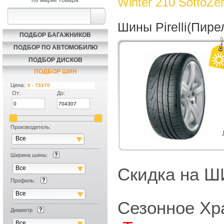
Winter 210 SottoZe
по марке товара
Шины Pirelli(Пире
ПОДБОР БАГАЖНИКОВ
ПОДБОР ПО АВТОМОБИЛЮ
ПОДБОР ДИСКОВ
ПОДБОР ШИН
Цена:
От:
До:
Производитель:
Все
Ширина шины:
Все
Скидка на
Профиль:
Все
Сезонное Хр
Диаметр
Все