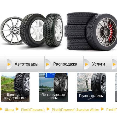
Автотовары
Распродажа
Услуги
Шины для
Легкогрузовые
Грузовые шины
внедорожника
шины
Шины
Pirelli(Пирелли)
Pirelli(Пирелли) Scorpion Winter
Pirelli