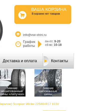
ВАША КОРЗИНА
B корзине нет товаров
info@vse-shini.ru
График
пн-пт:
9-20
сб-вс:
10-18
работы
Доставка и оплата
Контакты
Зимние
Зимние
нешипованные
шипованные
шины «липучки»
шины
(Пирелли) Scorpion Winter 225/60 R17 103V