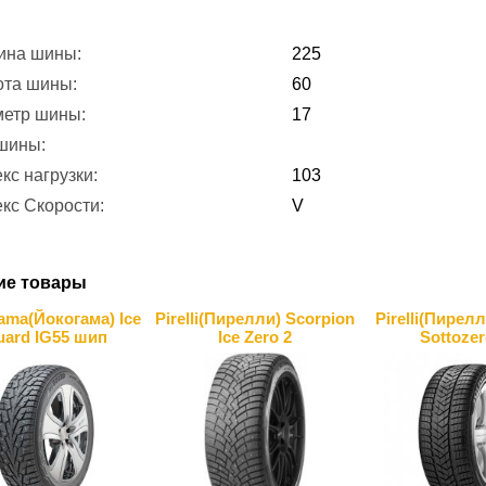
ина шины:
225
ота шины:
60
метр шины:
17
 шины:
кс нагрузки:
103
кс Скорости:
V
ие товары
ama(Йокогама) Ice
Pirelli(Пирелли) Scorpion
Pirelli(Пирелл
ard IG55 шип
Ice Zero 2
Sottozero