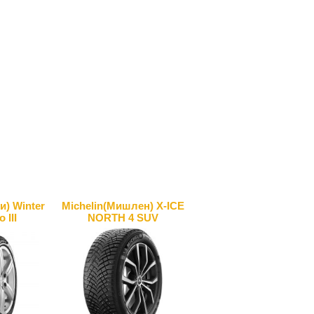
и) Winter
Michelin(Мишлен) X-ICE
 III
NORTH 4 SUV