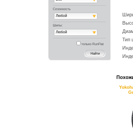
Сезонность
Шир
Любой
Выс
Шипы:
Диа
Любой
Тип
только RunFlat
Инде
Инде
Похож
Yokoh
Gu