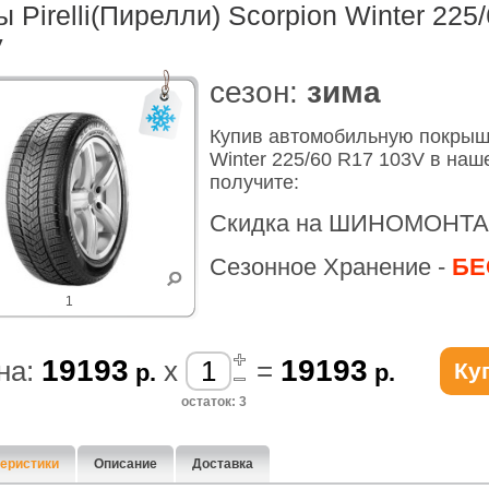
 Pirelli(Пирелли) Scorpion Winter 225
V
cезон:
зима
Купив автомобильную покрышк
Winter 225/60 R17 103V в наш
получите:
Скидка на ШИНОМОНТА
Сезонное Хранение -
БЕ
1
19193
19193
на:
x
=
Ку
р.
р.
остаток: 3
еристики
Описание
Доставка