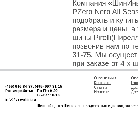
Компания «ШинИнве
PZero Nero All Sea
подобрать и купит
размера и цены, а
шины Pirelli(Пирел
позвонив нам по тел
31-75. Мы осущес
при заказе от 4-х 
О компании
Опл
Контакты
Гар
(495) 646-84-87; (495) 997-31-15
Статьи
Дос
Режим работы: Пн-Пт: 9-20
Новости
Дос
Сб-Вс: 10-18
info@vse-shini.ru
Шинный центр Шинивесп: продажа шин и дисков, автосе