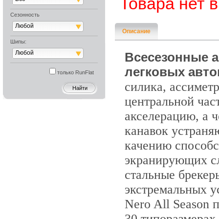
Товара нет 
Сезонность
Любой
Описание
Шипы:
Любой
Всесезонные ав
легковых авто
только RunFlat
силика, ассимет
центральной час
акселерацию, а 
канавок устраня
качению способс
экранирующих сл
стальные брекер
экстремальных ус
Nero All Season
30 типоразмерах,