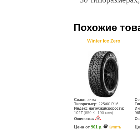
Похожие тов
Winter Ice Zero
Сезон:
зима
Се
Типоразмер:
225/60 R16
Ти
Индекс нагрузки/скорости:
Ин
102T
(850 Кг. 190 км/ч)
96
Ошиповка:
Ош
Цена от
901 р.
Це
Купить