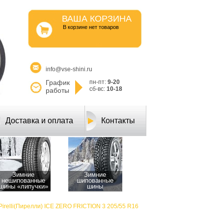
ВАША КОРЗИНА
B корзине нет товаров
info@vse-shini.ru
График
пн-пт:
9-20
сб-вс:
10-18
работы
Доставка и оплата
Контакты
Зимние
Зимние
нешипованные
шипованные
шины «липучки»
шины
Pirelli(Пирелли) ICE ZERO FRICTION 3 205/55 R16