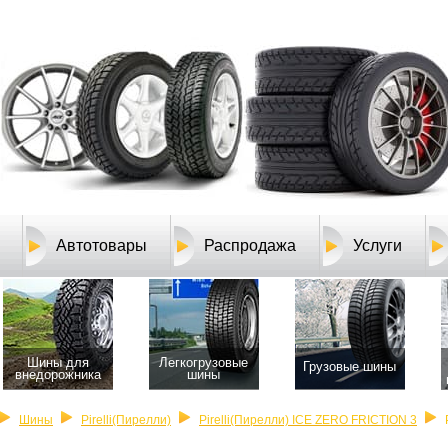
Автотовары
Распродажа
Услуги
Шины для
Легкогрузовые
Грузовые шины
внедорожника
шины
Шины
Pirelli(Пирелли)
Pirelli(Пирелли) ICE ZERO FRICTION 3