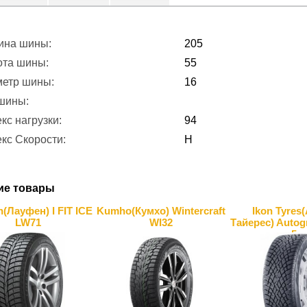
ина шины:
205
ота шины:
55
метр шины:
16
 шины:
кс нагрузки:
94
кс Скорости:
H
ие товары
(Лауфен) I FIT ICE
Kumho(Кумхо) Wintercraft
Ikon Tyres
LW71
WI32
Тайерес) Auto
5