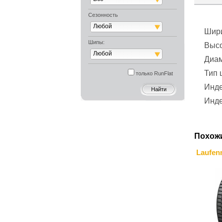
Сезонность
Любой
Шир
Шипы:
Выс
Любой
Диа
Тип
только RunFlat
Инде
Инде
Похож
Laufenn