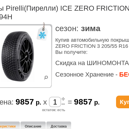
 Pirelli(Пирелли) ICE ZERO FRICTION
 94H
cезон:
зима
Купив автомобильную покрышк
ZERO FRICTION 3 205/55 R16 
Вы получите:
Скидка на ШИНОМОНТА
Сезонное Хранение -
БЕ
9857
9857
ена:
x
=
Ку
р.
р.
остаток: есть
еристики
Описание
Доставка