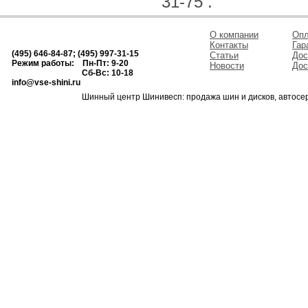
31-75 .
О компании
Опл
Контакты
Гар
(495) 646-84-87; (495) 997-31-15
Статьи
Дос
Режим работы: Пн-Пт: 9-20
Новости
Дос
Сб-Вс: 10-18
info@vse-shini.ru
Шинный центр Шинивесп: продажа шин и дисков, автосе