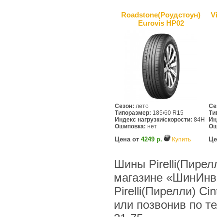
Roadstone(Роудстоун)
V
Eurovis HP02
Сезон:
лето
Се
Типоразмер:
185/60 R15
Ти
Индекс нагрузки/скорости:
84H
Ин
Ошиповка:
нет
Ош
Цена от
4249 р.
Це
Купить
Шины Pirelli(Пирел
магазине «ШинИнв
Pirelli(Пирелли) C
или позвонив по тел