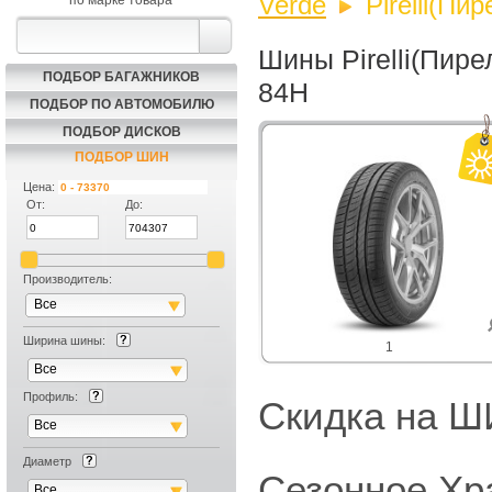
Verde
Pirelli(Пи
по марке товара
Шины Pirelli(Пире
ПОДБОР БАГАЖНИКОВ
84H
ПОДБОР ПО АВТОМОБИЛЮ
ПОДБОР ДИСКОВ
ПОДБОР ШИН
Цена:
От:
До:
Производитель:
Все
Ширина шины:
1
Все
Профиль:
Скидка на
Все
Диаметр
Сезонное Хр
Все