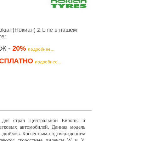
kian(Нокиан) Z Line в нашем
те:
Ж -
20%
подробнее...
СПЛАТНО
подробнее...
а для стран Центральной Европы и
егковых автомобилей. Данная модель
 21 дюймов. Косвенным подтверждением
являются скоростные индексы W и Y,