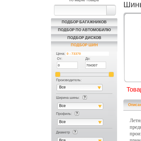
по марке товара
Шины
ПОДБОР БАГАЖНИКОВ
ПОДБОР ПО АВТОМОБИЛЮ
ПОДБОР ДИСКОВ
ПОДБОР ШИН
Цена:
От:
До:
Производитель:
Все
Това
Ширина шины:
Описа
Все
Профиль:
Летн
Все
пред
Диаметр
прои
прин
Все