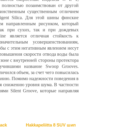
 полностью позаимствован от другой
динственным существенным отличием
ligent Silica. Для этой шины финские
ым направленным рисунком, который
как при сухих, так и при дождевых
ne является отличная стойкость к
начительным усовершенствованиям,
бы с этим негативным явлением несут
 повышения скорости отвода воды была
зоне с внутренней стороны протектора
учившими название Swoop Grooves.
ичился объем, за счет чего повысилась
ованию. Помимо надежности поведения в
я снижению уровня шума. В частности
ми Silent Groove, которые направляя
lack
Hakkapeliitta 8 SUV шип