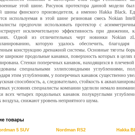
военные этой шине. Рисунок протектора данной модели был
й шины финского производителя, а именно Hakka Black. Е
ется используемая в этой шине резиновая смесь Nokian Intel
иалисты предпочли использовать протектор с асимметричн
нстрирует исключительную эффективность при движении, 
виях. Одной из отличительных черт новинки Nokian zLi
планированию, которую удалось обеспечить, благодаря з
енным конструкцию дренажной системы. Основные тяготы борь
ре широкие продольные канавки, поверхность которых в целях
лирована. Стенки поперечных канавок, находящихся в плечевой 
удованы специальными эллипсовидными углублениями, пол
одаря этим углублениям, у поперечных канавок существенно увел
ускная способность, а, следовательно, стойкость к аквапланир
евых условиях специалисты компании уделили немало внимани
ки всех четырех продольных канавок полукруглыми углубления
к воздуха, снижают уровень неприятного шума.
ие товары
ordman 5 SUV
Nordman RS2
Hakka B