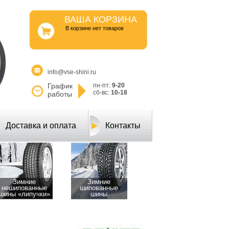
ВАША КОРЗИНА
B корзине нет товаров
info@vse-shini.ru
График
пн-пт:
9-20
сб-вс:
10-18
работы
Доставка и оплата
Контакты
Зимние
Зимние
нешипованные
шипованные
шины «липучки»
шины