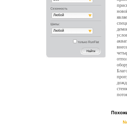
прис
Сезонность
ново
Любой
явля
спец
Шипы:
демо
Любой
усло
аква
только RunFlat
внес
четы
отпо
обор
Благ
проп
дожд
стен
пото
Похож
N