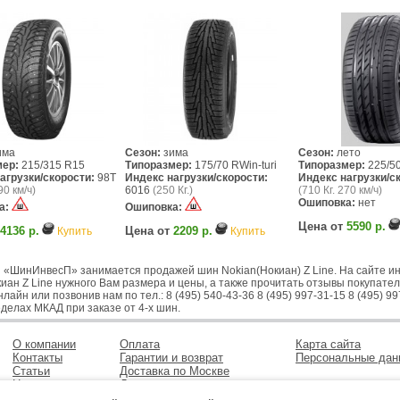
има
Сезон:
зима
Сезон:
лето
мер:
215/315 R15
Типоразмер:
175/70 RWin-turi
Типоразмер:
225/5
агрузки/скорости:
98T
Индекс нагрузки/скорости:
Индекс нагрузки/с
90 км/ч)
6016
(250 Кг.)
(710 Кг. 270 км/ч)
Ошиповка:
нет
а:
Ошиповка:
Цена от
5590 р.
4136 р.
Цена от
2209 р.
Купить
Купить
 «ШинИнвесП» занимается продажей шин Nokian(Нокиан) Z Line. На сайте ин
ан Z Line нужного Вам размера и цены, а также прочитать отзывы покупател
лайн или позвонив нам по тел.: 8 (495) 540-43-36 8 (495) 997-31-15 8 (495)
делах МКАД при заказе от 4-х шин.
О компании
Оплата
Карта сайта
Контакты
Гарантии и возврат
Персональные дан
Статьи
Доставка по Москве
Новости
Доставка в регионы