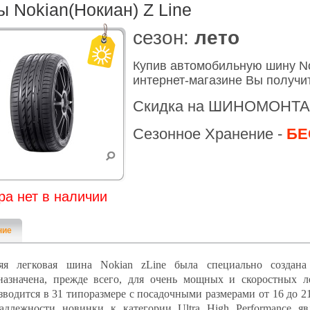
 Nokian(Нокиан) Z Line
cезон:
лето
Купив автомобильную шину No
интернет-магазине Вы получи
Скидка на ШИНОМОНТА
Сезонное Хранение -
БЕ
ра нет в наличии
ние
яя легковая шина Nokian zLine была специально создан
назначена, прежде всего, для очень мощных и скоростных л
зводится в 31 типоразмере с посадочными размерами от 16 до
адлежности новинки к категории Ultra High Performance 