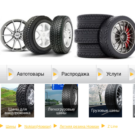
Автотовары
Распродажа
Услуги
Шины для
Легкогрузовые
Грузовые шины
внедорожника
шины
Шины
Nokian(Нокиан)
Летняя резина Нокиан
Z Line