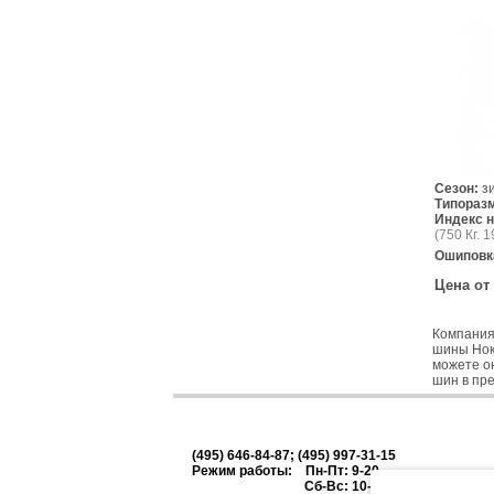
Сезон:
з
Типораз
Индекс н
(750 Кг. 1
Ошиповк
Цена от
Компания
шины Ноки
можете он
шин в пре
(495) 646-84-87; (495) 997-31-15
Режим работы: Пн-Пт: 9-20
Сб-Вс: 10-18