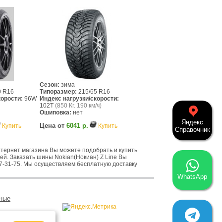
Сезон:
зима
0 R16
Типоразмер:
215/65 R16
корости:
96W
Индекс нагрузки/скорости:
102T
(850 Кг. 190 км/ч)
Ошиповка:
нет
Яндекс
Цена от
6041 р.
Купить
Купить
Справочник
тернет магазина Вы можете подобрать и купить
ей. Заказать шины Nokian(Нокиан) Z Line Вы
 997-31-75. Мы осуществляем бесплатную доставку
WhatsApp
ные