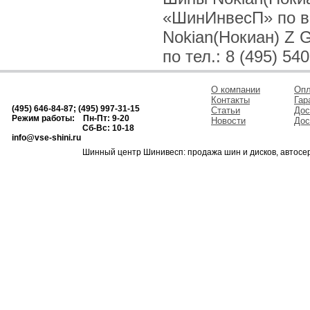
«ШинИнвесП» по в
Nokian(Нокиан) Z 
по тел.: 8 (495) 54
О компании
Опл
Контакты
Гар
(495) 646-84-87; (495) 997-31-15
Статьи
Дос
Режим работы: Пн-Пт: 9-20
Новости
Дос
Сб-Вс: 10-18
info@vse-shini.ru
Шинный центр Шинивесп: продажа шин и дисков, автосе