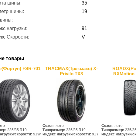
ота шины:
35
метр шины:
19
 шины:
кс нагрузки:
91
кс Скорости:
V
ие товары
e(Фортун) FSR-701
TRACMAX(Трэкмакс) X-
ROADX(Ро
Privilo TX3
RXMotion
ето
Сезон:
лето
Сезон:
лето
мер:
235/35 R19
Типоразмер:
235/35 R19
Типоразмер:
235/3
агрузки/скорости:
91W
Индекс нагрузки/скорости:
91Y
Индекс нагрузки/с