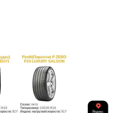
удкс)
Pirelli(Пирелли) P ZERO
 DU71
PZ4 LUXURY SALOON
Сезон:
лето
5 R19
Типоразмер:
235/35 R19
корости:
91Y
Индекс нагрузки/скорости:
91Y
Яндекс