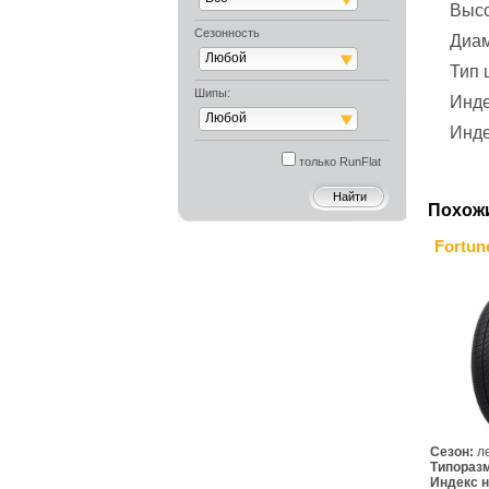
Выс
Сезонность
Диа
Любой
Тип
Шипы:
Инде
Любой
Инде
только RunFlat
Похож
Fortun
Сезон:
л
Типораз
Индекс н