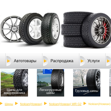
Автотовары
Распродажа
Услуги
Шины для
Легкогрузовые
Грузовые шины
внедорожника
шины
Шины
Nokian(Нокиан)
Nokian(Нокиан) WR G2
Nokian(Нокиан)