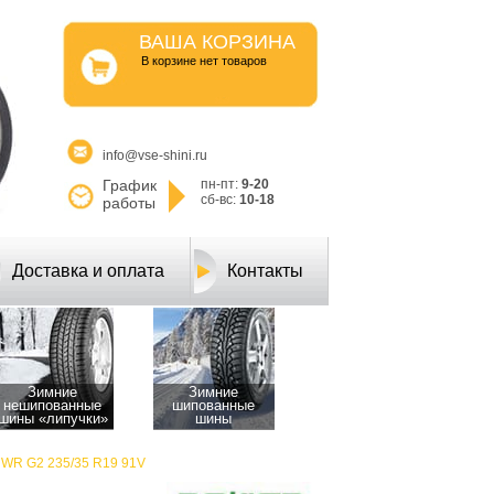
ВАША КОРЗИНА
B корзине нет товаров
info@vse-shini.ru
График
пн-пт:
9-20
сб-вс:
10-18
работы
Доставка и оплата
Контакты
Зимние
Зимние
нешипованные
шипованные
шины «липучки»
шины
 WR G2 235/35 R19 91V