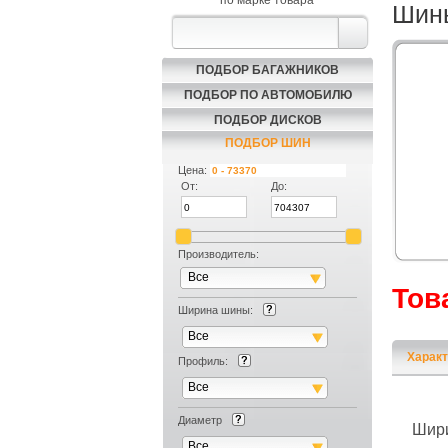
по марке товара
Шины
ПОДБОР БАГАЖНИКОВ
ПОДБОР ПО АВТОМОБИЛЮ
ПОДБОР ДИСКОВ
ПОДБОР ШИН
Цена:
От:
До:
Производитель:
Все
Тов
Ширина шины:
Все
Характ
Профиль:
Все
Диаметр
Шир
Все