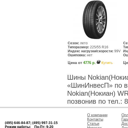
Сезон:
лето
Се
Типоразмер:
225/55 R16
Ти
Индекс нагрузки/скорости:
99V
Ин
Ошиповка:
нет
Ош
Цена от
4776 р.
Це
Купить
Шины Nokian(Нокиа
«ШинИнвесП» по в
Nokian(Нокиан) WR
позвонив по тел.: 8
О компании
Опл
Контакты
Гар
(495) 646-84-87; (495) 997-31-15
Статьи
Дос
Режим работы: Пн-Пт: 9-20
Новости
Дос