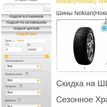
Nokian(Нокиан) WR
по марке товара
Шины Nokian(Нок
ПОДБОР БАГАЖНИКОВ
ПОДБОР ПО АВТОМОБИЛЮ
ПОДБОР ДИСКОВ
ПОДБОР ШИН
Цена:
От:
До:
Производитель:
Все
1
Ширина шины:
Все
Скидка на
Профиль:
Все
Сезонное Хр
Диаметр
Все