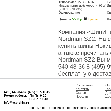
Типоразмер:
225/50 R16
Ти
Индекс нагрузки/скорости:
96W
Ин
(710 Кг. 270 км/ч)
10
Ошиповка:
нет
Ош
Цена от
5590 р.
Це
Купить
Компания «ШинИнв
Nordman SZ2. На с
купить шины Нокиа
а также прочитать
Nordman SZ2 Вы мо
540-43-36 8 (495) 
бесплатную достав
О компании
Опл
Контакты
Гар
(495) 646-84-87; (495) 997-31-15
Статьи
Дос
Режим работы: Пн-Пт: 9-20
Новости
Дос
Сб-Вс: 10-18
info@vse-shini.ru
Шинный центр Шинивесп: продажа шин и дисков, автосе