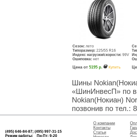
Сезон:
лето
Се
Типоразмер:
225/55 R16
Ти
Индекс нагрузки/скорости:
99V
Ин
Ошиповка:
нет
Ош
Цена от
5195 р.
Це
Купить
Шины Nokian(Нокиа
«ШинИнвесП» по в
Nokian(Нокиан) No
позвонив по тел.: 8
О компании
Опл
Контакты
Гар
(495) 646-84-87; (495) 997-31-15
Статьи
Дос
Режим работы: Пн-Пт: 9-20
Новости
Дос