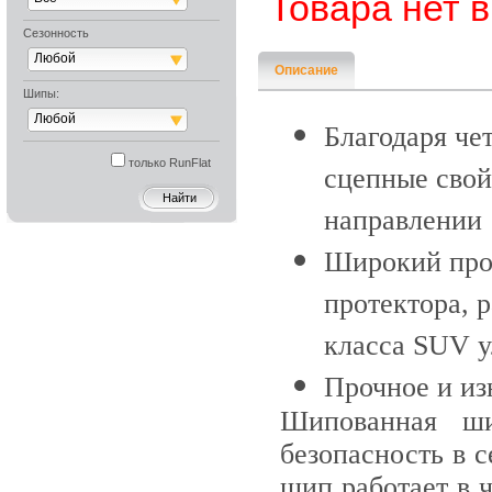
Товара нет 
Сезонность
Любой
Описание
Шипы:
Любой
Благодаря ч
только RunFlat
сцепные свой
направлении
Широкий прот
протектора, 
класса SUV у
Прочное и из
Шипованная ш
безопасность в 
шип работает в 