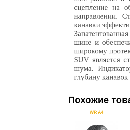
сцепление на о
направлении. С
канавки эффекти
Запатентованна
шине и обеспечи
широкому протек
SUV является ст
шума. Индикато
глубину канавок
Похожие тов
WR A4