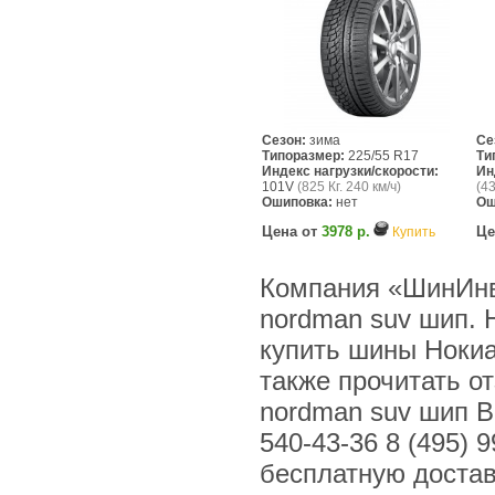
Сезон:
зима
Се
Типоразмер:
225/55 R17
Ти
Индекс нагрузки/скорости:
Ин
101V
(825 Кг. 240 км/ч)
(43
Ошиповка:
нет
Ош
Цена от
3978 р.
Це
Купить
Компания «ШинИнв
nordman suv шип. 
купить шины Нокиа
также прочитать о
nordman suv шип В
540-43-36 8 (495) 
бесплатную достав