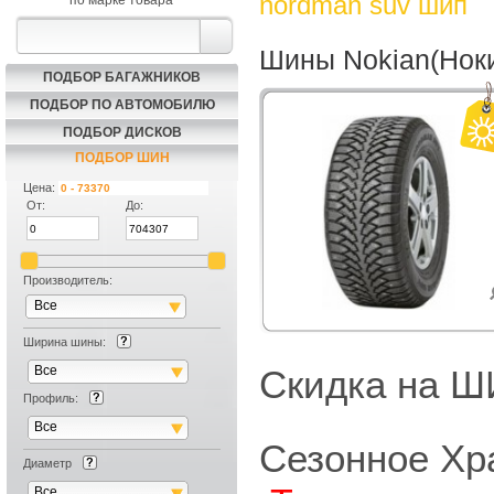
nordman suv шип
по марке товара
Шины Nokian(Ноки
ПОДБОР БАГАЖНИКОВ
ПОДБОР ПО АВТОМОБИЛЮ
ПОДБОР ДИСКОВ
ПОДБОР ШИН
Цена:
От:
До:
Производитель:
Все
Ширина шины:
Все
Скидка на
Профиль:
Все
Сезонное Хр
Диаметр
Все