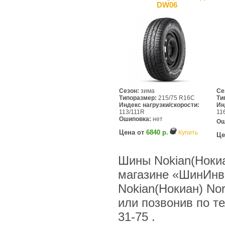
DW06
Сезон:
зима
Се
Типоразмер:
215/75 R16C
Ти
Индекс нагрузки/скорости:
Ин
113/111R
11
Ошиповка:
нет
Ош
Цена от
6840 р.
Купить
Це
Шины Nokian(Нокиа
магазине «ШинИнв
Nokian(Нокиан) No
или позвонив по тел
31-75 .