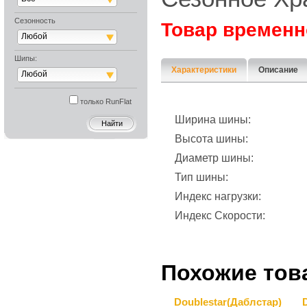
Сезонность
Товар временн
Любой
Шипы:
Характеристики
Описание
Любой
только RunFlat
Ширина шины:
Высота шины:
Диаметр шины:
Тип шины:
Индекс нагрузки:
Индекс Скорости:
Похожие тов
Doublestar(Даблcтар)
D