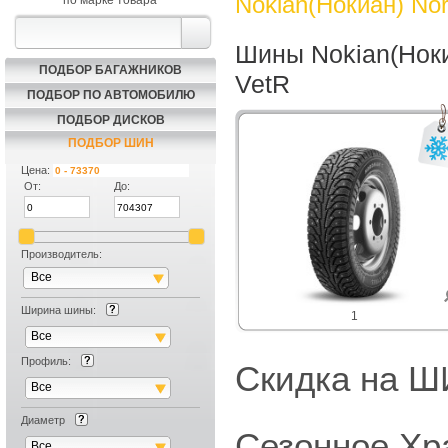
Nokian(Нокиан) Nor
по марке товара
Шины Nokian(Ноки
ПОДБОР БАГАЖНИКОВ
VetR
ПОДБОР ПО АВТОМОБИЛЮ
ПОДБОР ДИСКОВ
ПОДБОР ШИН
Цена:
От:
До:
Производитель:
Все
Ширина шины:
1
Все
Профиль:
Скидка на
Все
Диаметр
Сезонное Хр
Все