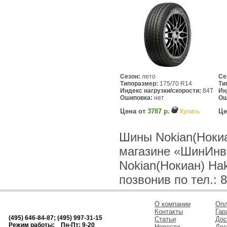
Сезон:
лето
Се
Типоразмер:
175/70 R14
Ти
Индекс нагрузки/скорости:
84T
Ин
Ошиповка:
нет
Ош
Цена от
3787 р.
Це
Купить
Шины Nokian(Нокиан
магазине «ШинИнв
Nokian(Нокиан) Hak
позвонив по тел.: 8
О компании
Опл
Контакты
Гар
(495) 646-84-87; (495) 997-31-15
Статьи
Дос
Режим работы: Пн-Пт: 9-20
Новости
Дос