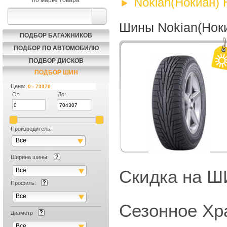
Nokian(Нокиан) H
по марке товара
Шины Nokian(Нокиа
ПОДБОР БАГАЖНИКОВ
ПОДБОР ПО АВТОМОБИЛЮ
ПОДБОР ДИСКОВ
ПОДБОР ШИН
Цена:
От:
До:
Производитель:
Все
Ширина шины:
Все
Скидка на
Профиль:
Все
Сезонное Хр
Диаметр
Все