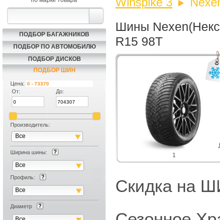
Winspike 3
Nexe
по марке товара
Шины Nexen(Некс
ПОДБОР БАГАЖНИКОВ
R15 98T
ПОДБОР ПО АВТОМОБИЛЮ
ПОДБОР ДИСКОВ
ПОДБОР ШИН
Цена:
От:
До:
Производитель:
Все
Ширина шины:
1
Все
Профиль:
Скидка на
Все
Диаметр
Сезонное Хр
Все