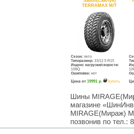
Sailun(Сайлун)
TERRAMAX M/T
Сезон:
лето
Се
Типоразмер:
33/12.5 R15
Ти
Индекс нагрузки/скорости:
Ин
108Q
10
Ошиповка:
нет
Ош
Цена от
19991 р.
Це
Купить
Шины MIRAGE(Мира
магазине «ШинИнв
MIRAGE(Мираж) MR
позвонив по тел.: 8