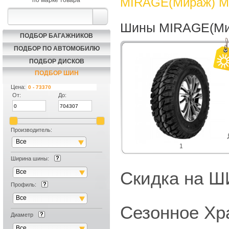
MIRAGE(Мираж) MR
по марке товара
Шины MIRAGE(Мир
ПОДБОР БАГАЖНИКОВ
ПОДБОР ПО АВТОМОБИЛЮ
ПОДБОР ДИСКОВ
ПОДБОР ШИН
Цена:
От:
До:
Производитель:
Все
1
Ширина шины:
Все
Скидка на
Профиль:
Все
Сезонное Хр
Диаметр
Все