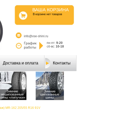
ВАША КОРЗИНА
B корзине нет товаров
info@vse-shini.ru
График
пн-пт:
9-20
сб-вс:
10-18
работы
Доставка и оплата
Контакты
Зимние
Зимние
нешипованные
шипованные
шины «липучки»
шины
ж) MR-162 205/55 R16 91V