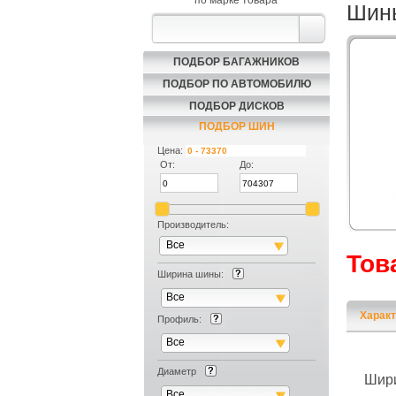
по марке товара
Шины
ПОДБОР БАГАЖНИКОВ
ПОДБОР ПО АВТОМОБИЛЮ
ПОДБОР ДИСКОВ
ПОДБОР ШИН
Цена:
От:
До:
Производитель:
Все
Тов
Ширина шины:
Все
Характ
Профиль:
Все
Диаметр
Шир
Все