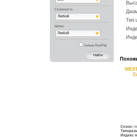
Выс
Сезонность
Диа
Любой
Тип
Шипы:
Инде
Любой
Инде
только RunFlat
Похож
WEST
Z
Сезон:
л
Типораз
Индекс н