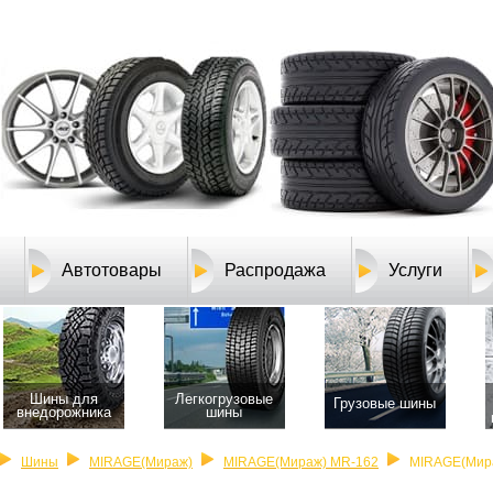
Автотовары
Распродажа
Услуги
Шины для
Легкогрузовые
Грузовые шины
внедорожника
шины
Шины
MIRAGE(Мираж)
MIRAGE(Мираж) MR-162
MIRAGE(Мира