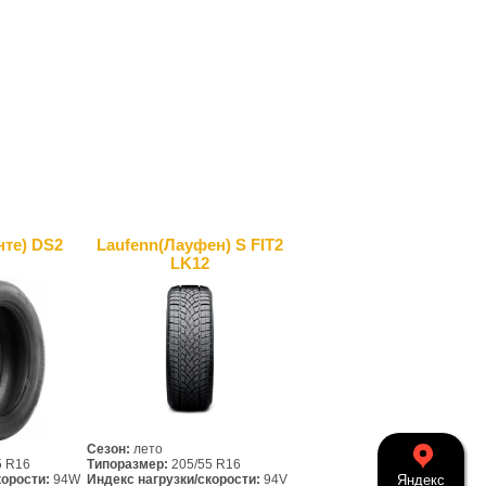
нте) DS2
Laufenn(Лауфен) S FIT2
LK12
Сезон:
лето
5 R16
Типоразмер:
205/55 R16
корости:
94W
Индекс нагрузки/скорости:
94V
Яндекс