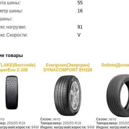
ота шины:
55
метр шины:
16
 шины:
кс нагрузки:
91
кс Скорости:
V
ие товары
LAKE(Вестлейк)
Evergreen(Эвергрин)
Delinte(Дели
uperEco Z-108
DYNACOMFORT EH228
ето
Сезон:
лето
Сезон:
лето
мер:
205/55 R16
Типоразмер:
205/55 R16
Типоразмер:
205/5
агрузки/скорости:
94W
Индекс нагрузки/скорости:
94W
Индекс нагрузки/с