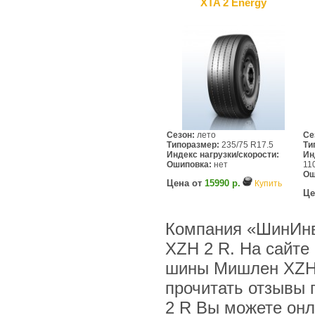
XTA 2 Energy
Сезон:
лето
Се
Типоразмер:
235/75 R17.5
Ти
Индекс нагрузки/скорости:
Ин
Ошиповка:
нет
11
Ош
Цена от
15990 р.
Купить
Це
Компания «ШинИнв
XZH 2 R. На сайте
шины Мишлен XZH 
прочитать отзывы 
2 R Вы можете онла